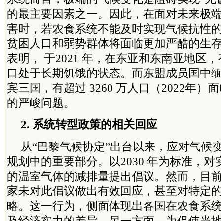
的最主要因素之一。因此，在面对未来
极
害时，若农食系统不能及时实现气候抗性
贫困人口和弱势群体将面临更加严酷的生
表明， 于2021 年，在东亚和东南亚地区，有
口处于长期饥饿的状态。而东盟成员国中
宾三国，有超过 3260 万人口（2022年
的严峻问题。
2. 系统转型政策的相关回应
从“巴黎气候协定”出台以来，应对气候
规划中的重要部分。以2030 年为标准，
的温室气体的减排量提出倡议。然而，目
家未对此倡议做出有效回应，甚至对特定
略。这一行为，侧面体现出各国在农食系
及经济实力的差异。另一方面，为促使当