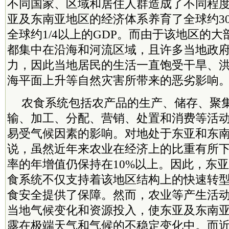
不同国家、区域和居住人群造成了不同程
亚及东南亚地区的经济体系养育了全球约3
全球约1/4以上的GDP。而由于该地区的
都集中在沿海和河流区域，且许多当地政
力，因此当地居民的生活一直饱受干旱、
海平面上升等自然灾害所带来的恶劣影响
农食系统包括农产品的生产、储存、聚
输、加工、分配、营销、处置和消费等活
易受气候因素的影响。对地处于东亚和东
说，虽然近年来农业在经济上的比重有所
率的年增值仍保持在10%以上。因此，东
食系统不仅支持着该地区结构上的快速转
食安全提供了保障。然而，农业等产生活
当地气候变化和资源投入，使东亚及东南
露在
极端
天气和气候的不稳定变化中。而