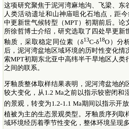
这项研究聚焦于泥河湾麻地沟、飞梁、东
人类活动遗址和山神庙咀化石地点，距今约1.
中更新世气候转型（MPT）初期前后。论
所徐哲博士介绍，研究选取了四处早更新
13
18
釉质，采取稳定同位素（δ
C-δ
O）分
后，泥河湾盆地区域环境的历时性变化情
索MPT初期东北亚中高纬半干旱地区人类
之间的联系。
牙釉质整体取样结果表明，泥河湾盆地的
较大变化，从1.2 Ma之前以指示较密闭和
的景观，转变为1.2-1.1 Ma期间以指示开
植被为主的生态景观类型。牙釉质序列取
域环境经历着季节性变化，整体环境呈现