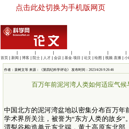
点击此处切换为手机版网页
生命科学
|
医学科学
|
化学科学
|
工程材料
|
信息科学
|
地球科学
|
数理科学
|
首页
|
新闻
|
博客
|
院士
|
人才
|
会议
|
基金·项目
|
论文
|
绘图
|
视频·直播
|
小
作者：裴树文等 来源：《第四纪科学评论》 发布时间：2023/4/26 9:26:46
百万年前泥河湾人类如何适应气候
中国北方的泥河湾盆地以密集分布百万年
学术界所关注，被誉为“东方人类的故乡”
渭裂谷构造单元东北端，黄土高原东北部