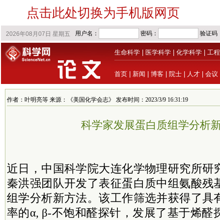
点击此处切换为手机版网页
生命科学
|
医学科学
|
化学科学
|
工程
首页
|
新闻
|
博客
|
院士
|
人才
|
会议
作者：叶明亮等 来源：《美国化学会志》 发布时间：2023/3/9 16:31:19
科学家发展蛋白质组学分析
近日，中国科学院大连化学物理研究所研
秦洪强团队开发了表征蛋白质中组氨酸残
组学分析新方法。该工作筛选并获得了具
率的α, β-不饱和醛探针，发展了基于烯