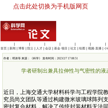
点击此处切换为手机版网页
生命科学
|
医学科学
|
化学科学
|
工程材料
|
信息科学
|
地球科学
|
数理科学
|
首页
|
新闻
|
博客
|
院士
|
人才
|
会议
|
基金·项目
|
论文
|
绘图
|
视频·直播
|
小
作者：邓涛等 来源：《科学》 发布时间：2023/2/7 17:08:51
学者研制出兼具拉伸性与气密性的液
近日，上海交通大学材料科学与工程学院
究员尚文团队等通过构建微米玻璃球阵列
密封复合材料，解决了传统封装材料无法