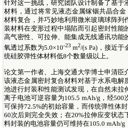
针对这一挑战，研究团队设计制备了基于
材料，通过将常见液态金属镓铟共晶合金（
材料复合，并巧妙地利用微米玻璃球阵列
装材料在变形过程中塌陷而引起密封性能
高气密性、可拉伸、能集成无线通讯功能
-23
2
氧透过系数为5.0×10
m
/(s Pa)，接
统硅胶弹性体材料低8个数量级以上。
论文第一作者、上海交通大学博士申清臣
该液态金属密封复合材料对基于水系电解
池进行封装和性能测试发现，在自然未拉
离子电池可逆容量为105.5 mAh/g，经5
可保持72.5%的初始容量，而传统弹性体
60次后则完全失效；在20%拉伸应变状
料封装的电池容量仍可维持在105.0 mAh