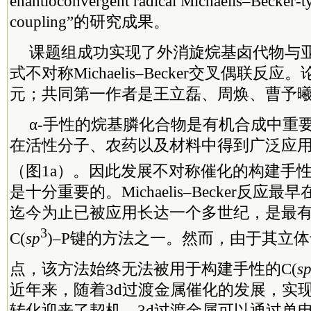
enantioconvergent radical Michaelis–Becker-t
coupling”的研究成果。
课题组成功实现了外消旋烷基卤代物与
式不对称Michaelis–Becker交叉偶联反应。
元；共同第一作者是王立磊、周焕、曹予
α-手性的烷基膦化合物是有机合成中重
在活性分子、农药以及材料中得到广泛应
（图1a）。因此发展不对称催化的构建手性
是十分重要的。Michaelis–Becker反应
迄今为止已被应用长达一个多世纪，是最
3
C(
sp
)–P键的方法之一。然而，由于其立体
点，该方法始终无法被用于构建手性的C(
s
近年来，随着3d过渡金属催化的发展，实
转化迎来了契机。3d过渡金属可以通过单