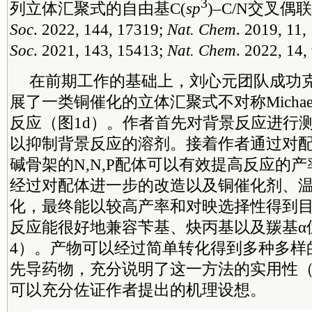
3
列立体汇聚式的自由基C(
sp
)–C/N交叉偶
Soc
. 2022, 144, 17319;
Nat. Chem
. 2019, 11,
Soc
. 2021, 143, 15413;
Nat. Chem
. 2022, 14
在前期工作的基础上，刘心元团队成功
展了一类铜催化的立体汇聚式不对称Michaeli
反应（图1d）。作者首先对背景反应进行
以抑制背景反应的溶剂。接着作者通过对
碱骨架的N,N,P配体可以有效提高反应的
经过对配体进一步的改造以及铜催化剂、
化，最终能以较高产率和对映选择性得到目
反应能很好地兼容苄基、炔丙基以及羰基α位
4）。产物可以经过简单转化得到多种多样
先导药物，充分说明了这一方法的实用性（
可以充分佐证作者提出的机理设想。