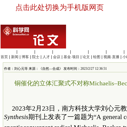
点击此处切换为手机版网页
生命科学
|
医学科学
|
化学科学
|
工程材料
|
信息科学
|
地球科学
|
数理科学
|
首页
|
新闻
|
博客
|
院士
|
人才
|
会议
|
基金·项目
|
论文
|
绘图
|
视频·直播
|
小
作者：刘心元等 来源：《自然—合成》 发布时间：2023/2/27 12:36:51
铜催化的立体汇聚式不对称Michaelis–Be
2023年2月23日，南方科技大学刘心元
Synthesis
期刊上发表了一篇题为“A general coppe