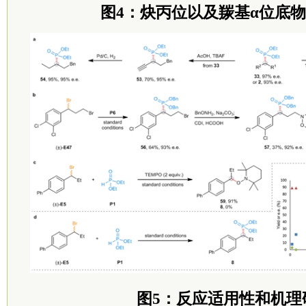
图4：炔丙位以及羰基α位底
图5：反应适用性和机理