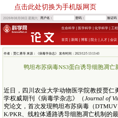
点击此处切换为手机版网页
生命科学
|
医学科学
|
化学科学
|
工程
首页
|
新闻
|
博客
|
院士
|
人才
|
会议
作者：贾仁勇等 来源：《病毒学杂志》 发布时间：2023/12/5 13:13:43
鸭坦布苏病毒NS3蛋白诱导细胞凋亡
近日，四川农业大学动物医学院教授贾仁
学权威期刊《病毒学杂志》（
Journal of Vi
究论文，首次发现鸭坦布苏病毒（DTMUV）
K/PKR、线粒体通路诱导细胞凋亡机制的