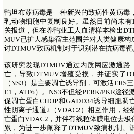
鸭坦布苏病毒是一种新兴的致病性黄病毒
乳动物细胞中复制良好。虽然目前尚未有D
关报道，但在养鸭业工人血清样本检出DT
MUV已扩大感染宿主范围并对人类健康构
讨DTMUV致病机制对于识别潜在抗病毒
该研究发现DTMUV通过内质网应激通路
亡，导致DTMUV增殖受损，并证实了D
（NS3）是主要凋亡诱导剂，可激活ERS三
E1，ATF6）。NS3不但经PERK/PKR途径激
促凋亡蛋白CHOP和GADD34诱导细胞
性阴离子通道2（VDAC2）相互作用，
亡蛋白VDAC2，并伴有线粒体膜电位去
累，为进一步阐释了DTMUV致病机制、