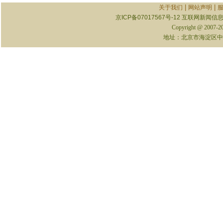
|
|
关于我们
网站声明
京ICP备07017567号-12
互联网新闻信息服
Copyright @ 2007-
地址：北京市海淀区中关村