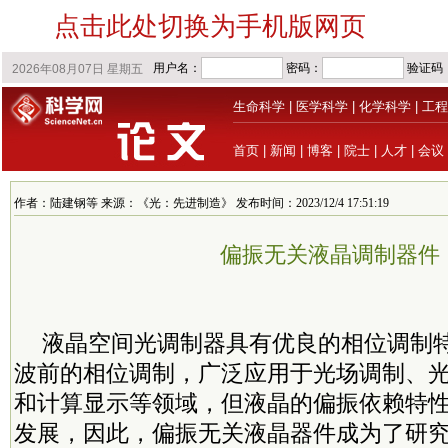
点击此处切换为手机版网页
生命科学
|
医学科学
|
化学科学
|
工程
首页
|
新闻
|
博客
|
院士
|
人才
|
会议
作者：陆建钢等 来源：《光：先进制造》 发布时间：2023/12/4 17:51:19
偏振无关液晶调制器件
液晶空间光调制器具有优良的相位调制
波前的相位调制，广泛应用于光场调制、
和计算显示等领域，但液晶的偏振依赖特
发展，因此，偏振无关液晶器件成为了研