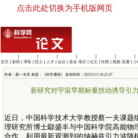
点击此处切换为手机版网页
生命科学
|
医学科学
|
化学科学
|
工程材料
|
信息科学
|
地球科学
|
数理科学
|
首页
|
新闻
|
博客
|
院士
|
人才
|
会议
|
基金·项目
|
论文
|
绘图
|
视频·直播
|
小
作者：蔡一夫等 来源：《科学通报》 发布时间：2023/11/2 10:25:47
新研究对宇宙早期标量扰动诱导引
近日，中国科学技术大学教授蔡一夫课题
理研究所博士鄢盛丰与中国科学院高能物
合作，利用最新观测到的纳赫兹引力波随