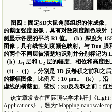
图四：固定SD大鼠角膜组织的体成像。
的截面强度图像，具有对数刻度颜色映射（
侧显示各层的平均 RI 值。（b）深度为 155 
图像，具有线性刻度颜色映射。与 Dua 膜和 D
的两个不同层被清楚地识别并分别标记为 L1 和
（h）L
层和 L
层的幅度、相位和高度图。
1
2
（i）-（j），分别是 3D 反卷积之前和之后深度
的振幅图像。比例尺：10 µm。（k），沿 （
虚线的横截面。蓝线：3D反卷积之前；红线
该文章发表在国际顶尖学术期刊《Light: Sci
Applications》，题为“Mapping nanoscale topog