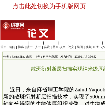
点击此处切换为手机版网页
生命科学
|
医学科学
|
化学科学
|
工程材料
|
信息科学
|
地球科学
|
数理科学
|
首页
|
新闻
|
博客
|
院士
|
人才
|
会议
|
基金·项目
|
论文
|
绘图
|
视频·直播
|
小
作者：Renjie Zhou 来源：《光：科学与应用》 发布时间：2023/11/17 9:50:52
散斑衍射断层扫描实现纳米级厚
近日，来自麻省理工学院的Zahid Yaq
新的散斑衍射断层扫描技术，实现了500nm
轴向分辨率的生物体厚组织成像，对生物