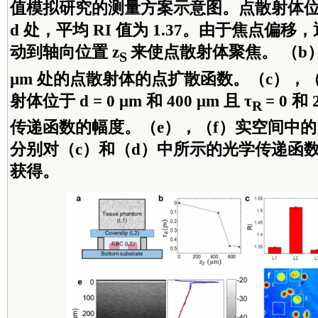
值模拟研究的测量方案示意图。点散射体
d 处，平均 RI 值为 1.37。由于焦点偏
动到轴向位置 z
来使点散射体聚焦。 （b）位于 
S
µm 处的点散射体的点扩散函数。（c），（
射体位于 d = 0 μm 和 400 μm 且 τ
= 0 和
R
传递函数的幅度。（e），（f）实空间中
分别对（c）和（d）中所示的光学传递函
获得。