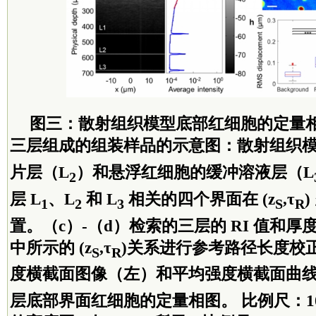
图三：散射组织模型底部红细胞的定量相
三层组成的组装样品的示意图：散射组织模
片层（L
）和悬浮红细胞的缓冲溶液层（L
2
层 L
、L
和 L
相关的四个界面在 (z
,τ
)
1
2
3
S
R
置。（c）-（d）检索的三层的 RI 值和厚
中所示的 (z
,τ
)关系进行参考路径长度校
S
R
度横截面图像（左）和平均强度横截面曲线
层底部界面红细胞的定量相图。 比例尺：10 