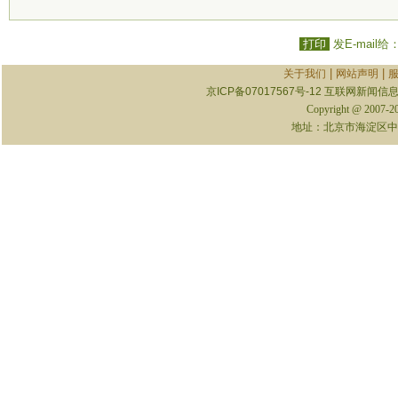
打印
发E-mail给
|
|
关于我们
网站声明
京ICP备07017567号-12
互联网新闻信息服
Copyright @ 2007-
地址：北京市海淀区中关村