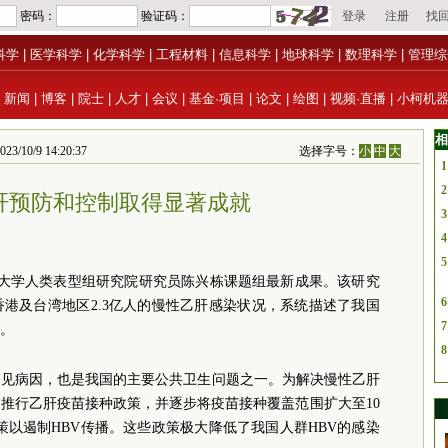
科学
|
医学科学
|
化学科学
|
工程材料
|
信息科学
|
地球科学
|
数理科学
|
管理综
|
新闻
|
博客
|
院士
|
人才
|
会议
|
基金·项目
|
论文
|
绘图
|
视频·直播
|
小柯机
相
/9 14:20:37
选择字号：
小
中
大
1
2
肝预防和控制取得显著成就
3
4
5
旦大学人类表型组研究院研究员陈兴栋课题组最新成果。该研究
6
香港及台湾地区2.3亿人的慢性乙肝感染状况，系统描述了我国
7
征。
8
常见病因，也是我国的主要公共卫生问题之一。为解决慢性乙肝
中推行乙肝疫苗接种政策，并逐步将疫苗接种覆盖范围扩大至10
策以遏制HBV传播。这些政策极大降低了我国人群HBV的感染