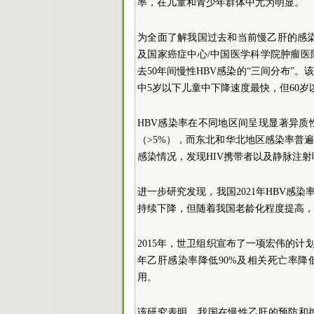
率，在儿童和青少年群体中尤为明显。
为全面了解我国过去和当前慢乙肝的感染
及国家癌症中心/中国医学科学院肿瘤医
去50年间慢性HBV感染的“三间分布”
中5岁以下儿童中下降速度最快，但60
HBV感染率在不同地区间呈现显著异
（>5%），而东北和华北地区感染率普遍
感染情况，发现HIV携带者以及静脉注射
进一步研究发现，我国2021年HBV感染率
持续下降，但随着我国老龄化程度提高，
2015年，世卫组织宣布了一项宏伟的计划—
年乙肝感染率降低90%及相关死亡率降
用。
该研究表明，我国在慢性乙肝的预防和