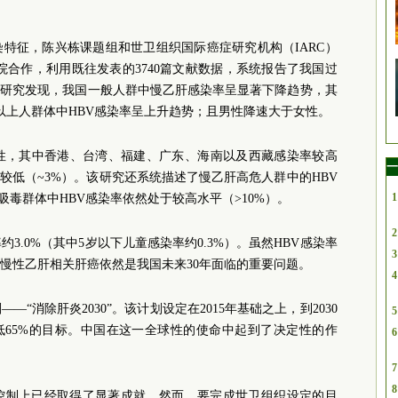
特征，陈兴栋课题组和世卫组织国际癌症研究机构（IARC）
院合作，利用既往发表的3740篇文献数据，系统报告了我国过
。该研究发现，我国一般人群中慢乙肝感染率呈显著下降趋势，其
岁以上人群体中HBV感染率呈上升趋势；且男性降速大于女性。
质性，其中香港、台湾、福建、广东、海南以及西藏感染率较高
一
较低（~3%）。该研究还系统描述了慢乙肝高危人群中的HBV
1
吸毒群体中HBV感染率依然处于较高水平（>10%）。
2
约3.0%（其中5岁以下儿童感染率约0.3%）。虽然HBV感染率
3
慢性乙肝相关肝癌依然是我国未来30年面临的重要问题。
4
—“消除肝炎2030”。该计划设定在2015年基础之上，到2030
5
低65%的目标。中国在这一全球性的使命中起到了决定性的作
6
7
8
控制上已经取得了显著成就。然而，要完成世卫组织设定的目