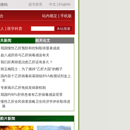
合
站内规定
|
手机版
器人
|
医学科普
关新闻
相关论文
我国慢性乙肝预防和控制取得显著成就
超八成肝癌与乙肝病毒感染有关
我们距离彻底治愈乙肝还有多久？
闻玉梅院士：为了摘掉“乙肝大国”的帽子
国内首个乙肝病毒前基因组RNA检测试剂盒上
市
专家揭示乙肝免疫发病新机制
我国约90%肝癌患者有乙肝病毒感染背景
慢性乙肝全民筛查策略卫生经济学评价取得进
展
图片新闻