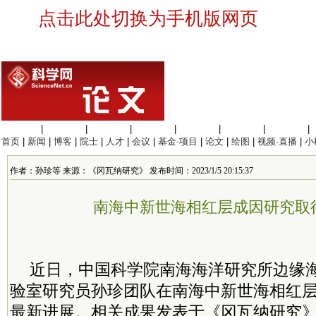
点击此处切换为手机版网页
生命科学
|
医学科学
|
化学科学
|
工程材料
|
信息科学
|
地球科学
|
数理科学
|
首页
|
新闻
|
博客
|
院士
|
人才
|
会议
|
基金·项目
|
论文
|
绘图
|
视频·直播
|
小
作者：孙珍等 来源：《冈瓦纳研究》 发布时间：2023/1/5 20:15:37
南海中新世海相红层成因研究取
近日，中国科学院南海海洋研究所边缘
验室研究员孙珍团队在南海中新世海相红
最新进展。相关成果发表于《冈瓦纳研究