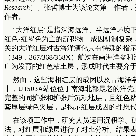
Research
）
。张哲博士为该论文第一作者，
作者。
“大洋红层”是指深海远洋、半远洋环境
红色-红褐色为主的沉积物，成因机制复杂
关的大洋红层对古海洋演化具有特殊的指
（349，367/368/368X）
航次在南海洋盆和
广为发育的红色粘土层，形成时代主要介于
然而，这些海相红层的成因以及古海洋
中，
U1503A
站位位于南海北部最老的洋壳
完整的同扩张和扩张后沉积地层，且红色
套厚层绿色夹层，是揭示红层成因的理想
在该项工作中，研究人员运用沉积学、
法，对红层和绿层进行了对比分析。结果