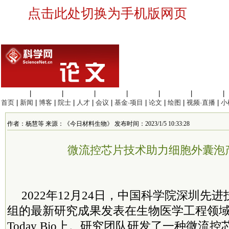
点击此处切换为手机版网页
生命科学
|
医学科学
|
化学科学
|
工程材料
|
信息科学
|
地球科学
|
数理科学
|
首页
|
新闻
|
博客
|
院士
|
人才
|
会议
|
基金·项目
|
论文
|
绘图
|
视频·直播
|
小
作者：杨慧等 来源：《今日材料生物》 发布时间：2023/1/5 10:33:28
微流控芯片技术助力细胞外囊泡
2022年12月24日，中国科学院深圳先
组的最新研究成果发表在生物医学工程领域TOP期
Today Bio上。研究团队研发了一种微流