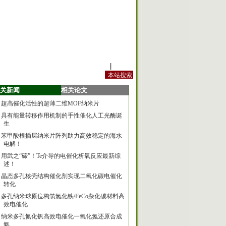
站内规定
|
手机版
关新闻
相关论文
超高催化活性的超薄二维MOF纳米片
具有能量转移作用机制的手性催化人工光酶诞
生
苯甲酸根插层纳米片阵列助力高效稳定的海水
电解！
用武之“碲”！Te介导的电催化析氧反应最新综
述！
晶态多孔核壳结构催化剂实现二氧化碳电催化
转化
多孔纳米球原位构筑氮化铁/FeCo杂化碳材料高
效电催化
纳米多孔氮化钒高效电催化一氧化氮还原合成
氨