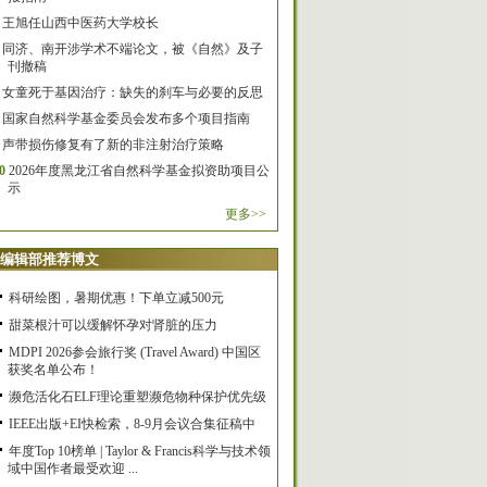
王旭任山西中医药大学校长
同济、南开涉学术不端论文，被《自然》及子
刊撤稿
女童死于基因治疗：缺失的刹车与必要的反思
国家自然科学基金委员会发布多个项目指南
声带损伤修复有了新的非注射治疗策略
0
2026年度黑龙江省自然科学基金拟资助项目公
示
更多>>
编辑部推荐博文
科研绘图，暑期优惠！下单立减500元
甜菜根汁可以缓解怀孕对肾脏的压力
MDPI 2026参会旅行奖 (Travel Award) 中国区
获奖名单公布！
濒危活化石ELF理论重塑濒危物种保护优先级
IEEE出版+EI快检索，8-9月会议合集征稿中
年度Top 10榜单 | Taylor & Francis科学与技术领
域中国作者最受欢迎 ...