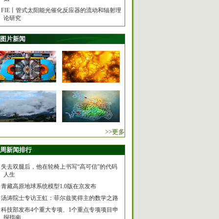
FIE丨管式太阳能光催化反应器的流动和辐射理
论研究
图片新闻
>>更多
周新闻排行
失去双腿后，他在轮椅上书写“高可信”的代码
人生
青藏高原地球系统模型1.0版在京发布
汤涛院士专访王虹：菲尔兹奖得主的数学之路
科技部发布4个重大专项、1个重点专项项目申
报指南