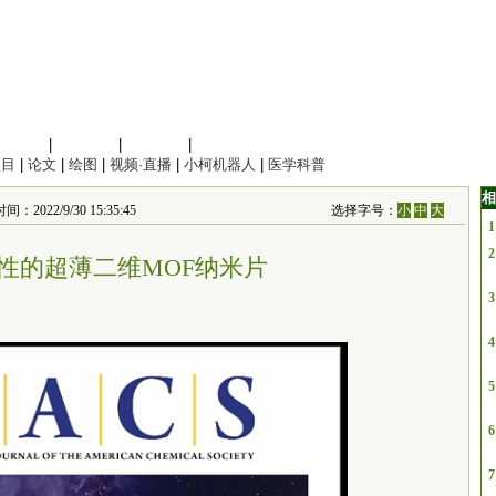
信息科学
|
地球科学
|
数理科学
|
管理综合
项目
|
论文
|
绘图
|
视频·直播
|
小柯机器人
|
医学科普
相
2/9/30 15:35:45
选择字号：
小
中
大
1
2
性的超薄二维MOF纳米片
3
4
5
6
7