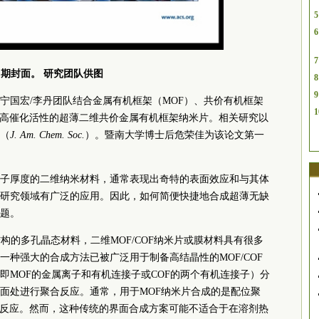
5
6
7
期封面。 研究团队供图
8
9
宁国宏/李丹团队结合金属有机框架（MOF）、共价有机框架
1
超高催化活性的超薄二维共价金属有机框架纳米片。相关研究以
（
J. Am. Chem. Soc.
）。暨南大学博士后危荣佳为该论文第一
子厚度的二维纳米材料，通常表现出奇特的表面效应和与其体
研究领域有广泛的应用。因此，如何简便快捷地合成超薄无缺
题。
结构的多孔晶态材料，二维MOF/COF纳米片或膜材料具有很多
种强大的合成方法已被广泛用于制备高结晶性的MOF/COF
即MOF的金属离子和有机连接子或COF的两个有机连接子）分
面处进行聚合反应。通常，用于MOF纳米片合成的是配位聚
聚反应。然而，这种传统的界面合成方案可能不适合于在溶剂热