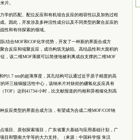
纳米片。
力学的匹配、配位反应和有机缩合反应的相容性以及加热过程
成。因此，开发涉及多种活性成分以及不同类型的聚合反应的
战性和有待探索的领域。
队结合MOF和COF化学优势，开发了一种新的界面合成方
聚合反应和缩聚反应，成功构筑无缺陷、高结晶性和大面积的
征，该二维MOF薄膜可以简便地被剥离成自支撑的二维MOF
比和约1.7 nm的超薄厚度，其孔结构可以通过近乎原子精度的高
露的环三核铜簇活性中心，该纳米片对炔烃的硼氢化反应具有
TOF）达到41734/小时，比文献报道的均相和异相催化剂高
种反应类型的界面合成方法，有望成为合成二维MOF/COF纳
点项目、原创探索项目，广东省重大基础与应用基础计划，广
项目和暨南大学等的大力支持。（来源：中国科学报 朱汉