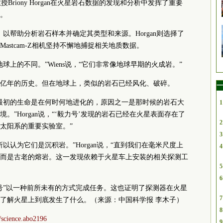
副教授Briony Horgan在火星岩石数据的发现和分析中发挥了重要
。
，以帮助分析岩石样本并确定其类型和来源。Horgan则选择了
stcam-Z相机坚持不懈地捕捉相关地质数据。
球上的不同。”Wiens说，“它们非常像地球早期的火成岩。”
0亿年的历史。但在地球上，类似的岩石已经风化、破碎。
一
最初的生命是在何时何地进化的，原因之一是那时候的岩石大
1
”Horgan说，“‘毅力号’发现的岩石已经在火星表面存在了
2
太阳系的重要实验室。”
3
以认为它们是沉积岩。”Horgan说，“直到我们在毫米尺度上
4
而是古老的熔岩。这一发现依赖于火星车上安装的相关探测工
5
6
号”以一种前所未有的方式完成任务。这也证明了探测器在火星
7
了解火星上到底发生了什么。（来源：中国科学报 李木子）
8
6/science.abo2196
9