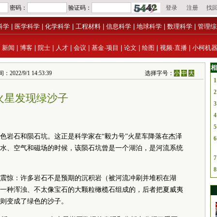
科学
|
医学科学
|
化学科学
|
工程材料
|
信息科学
|
地球科学
|
数理科学
|
管理综
|
新闻
|
博客
|
院士
|
人才
|
会议
|
基金·项目
|
论文
|
绘图
|
视频·直播
|
小柯机
相
22/9/1 14:53:39
选择字号：
小
中
大
1
2
火星发现绿沙子
3
4
5
色岩石和陨石坑。这正是科学家在“毅力号”火星车降落在杰泽
6
水、空气和磁场的时候，该陨石坑曾是一个湖泊，是河流系统
7
8
震惊：许多岩石不是预期的沉积岩（被河流冲刷并堆积在湖
一种浑浊、不太像宝石的大颗粒橄榄石组成的，后者把夏威夷
则变成了绿色的沙子。