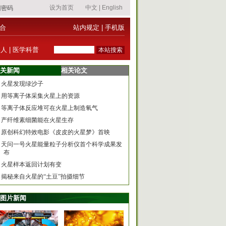
合
站内规定
|
手机版
器人
|
医学科普
关新闻
相关论文
火星发现绿沙子
用等离子体采集火星上的资源
等离子体反应堆可在火星上制造氧气
产纤维素细菌能在火星生存
原创科幻特效电影《皮皮的火星梦》首映
天问一号火星能量粒子分析仪首个科学成果发
布
火星样本返回计划有变
揭秘来自火星的“土豆”拍摄细节
图片新闻