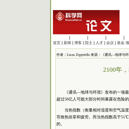
生命科学
|
医学科学
|
化学科学
|
工程材料
|
首页
|
新闻
|
博客
|
院士
|
人才
|
会议
|
基金·
作者：Lucas Zeppetello 来源：《通讯—地球与环境》
2100
《通讯—地球与环境》发布的一项最
超过50亿人可能大部分时间暴露在危险
当热指数（衡量相对湿度和空气温度
导致热痉挛和疲劳。而当热指数高于51
的。