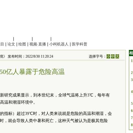
信息科学
|
地球科学
|
数理科学
|
管理综合
项目
|
论文
|
绘图
|
视频·直播
|
小柯机器人
|
医学科普
相
 发布时间：2022/8/30 11:20:24
选择字号：
小
中
大
1
年，50亿人暴露于危险高温
2
3
4
新研究成果显示，到本世纪末，全球气温将上升3℃，每年有
的高温和潮湿环境中。
5
6
的指标）超过39℃时，对人类来说就是危险的高温和潮湿，会
7
℃时，就会导致人类中暑和死亡，这种天气被认为是极其危险
8