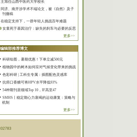
王旭任山西中医药大学校长
同济、南开涉学术不端论文，被《自然》及子
刊撤稿
在稳定支持下，一群年轻人挑战百年难题
0
女童死于基因治疗：缺失的刹车与必要的反思
更多>>
编辑部推荐博文
科研绘图，暑期优惠！下单立减500元
植物园中的树木如何应对气候变化带来的挑战
色彩科研 | 工科生专属：插图配色灵感库
抗癌口香糖可将HPV水平降低93%
54种期刊居领域Top 10，IF高至47
SMHS丨稳定期心力衰竭的运动康复：策略与
机制
更多>>
32783