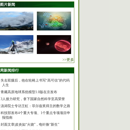
图片新闻
>>更多
周新闻排行
失去双腿后，他在轮椅上书写“高可信”的代码
人生
青藏高原地球系统模型1.0版在京发布
3人接力研究，拿下国家自然科学至高荣誉
汤涛院士专访王虹：菲尔兹奖得主的数学之路
科技部发布4个重大专项、1个重点专项项目申
报指南
封面文章|皮炎如“火烧”，电针焕“新生”