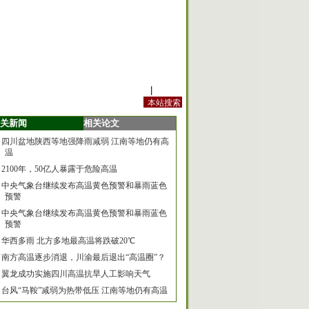
站内规定
|
手机版
关新闻
相关论文
四川盆地陕西等地强降雨减弱 江南等地仍有高
温
2100年，50亿人暴露于危险高温
中央气象台继续发布高温黄色预警和暴雨蓝色
预警
中央气象台继续发布高温黄色预警和暴雨蓝色
预警
华西多雨 北方多地最高温将跌破20℃
南方高温逐步消退，川渝最后退出“高温圈”？
翼龙成功实施四川高温抗旱人工影响天气
台风“马鞍”减弱为热带低压 江南等地仍有高温