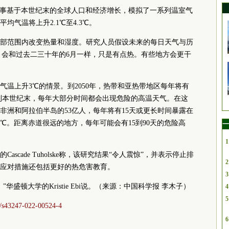
ello和同事基于本世纪末的全球人口和经济增长，模拟了一系列温室气
均气温将上升2.1℃至4.3℃。
部范围内改变热量和湿度。研究人员假设未来的每日天气与历
们希望6月会和过去二三十年的6月一样，只是有点热。有些地方会更干
现气温上升3℃的情景。到2050年，热带和亚热带地区每年将有
。到本世纪末，每年大部分时间都会出现危险的高温天气。在这
南非洲和阿拉伯半岛的53亿人，每年将有15天或更长时间暴露在
℃。距离赤道很远的地方，每年可能会有15到90天的危险高
一
1
scade Tuholske称，该研究结果“令人震惊”，并表示停止排
2
应对措施还包括更好的热危害教育。
3
盛顿大学的Kristie Ebi说。（来源：中国科学报 李木子）
4
5
38/s43247-022-00524-4
6