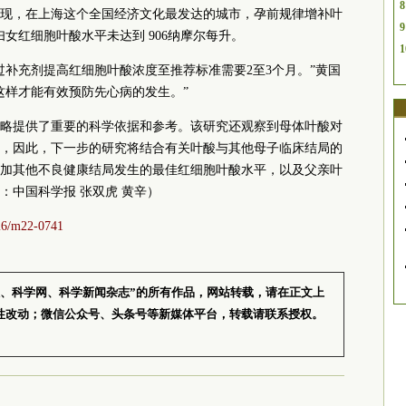
8
现，在上海这个全国经济文化最发达的城市，孕前规律增补叶
9
妇女红细胞叶酸水平未达到 906纳摩尔每升。
1
过补充剂提高红细胞叶酸浓度至推荐标准需要2至3个月。”黄国
这样才能有效预防先心病的发生。”
略提供了重要的科学依据和参考。该研究还观察到母体叶酸对
，因此，下一步的研究将结合有关叶酸与其他母子临床结局的
加其他不良健康结局发生的最佳红细胞叶酸水平，以及父亲叶
：中国科学报 张双虎 黄辛）
326/m22-0741
报、科学网、科学新闻杂志”的所有作品，网站转载，请在正文上
性改动；微信公众号、头条号等新媒体平台，转载请联系授权。