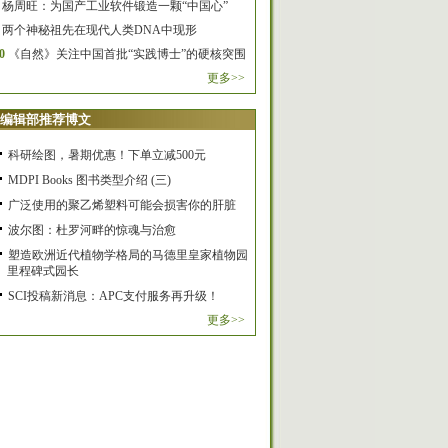
杨周旺：为国产工业软件锻造一颗“中国心”
两个神秘祖先在现代人类DNA中现形
0
《自然》关注中国首批“实践博士”的硬核突围
更多>>
编辑部推荐博文
科研绘图，暑期优惠！下单立减500元
MDPI Books 图书类型介绍 (三)
广泛使用的聚乙烯塑料可能会损害你的肝脏
波尔图：杜罗河畔的惊魂与治愈
塑造欧洲近代植物学格局的马德里皇家植物园
里程碑式园长
SCI投稿新消息：APC支付服务再升级！
更多>>