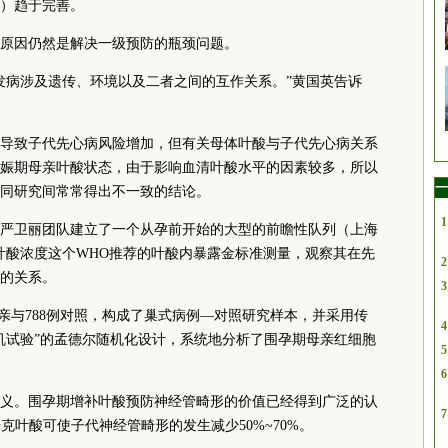
）趋于完善。
原因仍然是解决一级预防的瓶颈问题。
发病涉及遗传、环境以及二者之间的互作关系。”黄国英告诉
导致子代先心病风险增加，但有关母体叶酸与子代先心病关系
娠期母亲叶酸状态，由于影响血清叶酸水平的因素较多，所以
一
同研究间常常得出不一致的结论。
1
严卫丽团队建立了一个从孕前开始的大型的前瞻性队列（上海
胞叶酸浓度这个WHO推荐的叶酸内暴露金标准测量，观察其在先
2
的关系。
3
母亲与788例对照，构成了巢式病例—对照研究样本，并采用传
4
机试验”的孟德尔随机化设计，系统地分析了围孕期母亲红细胞
5
6
义。围孕期增补叶酸预防神经管畸形的价值已经得到广泛的认
7
毫克叶酸可使子代神经管畸形的发生减少50%~70%。