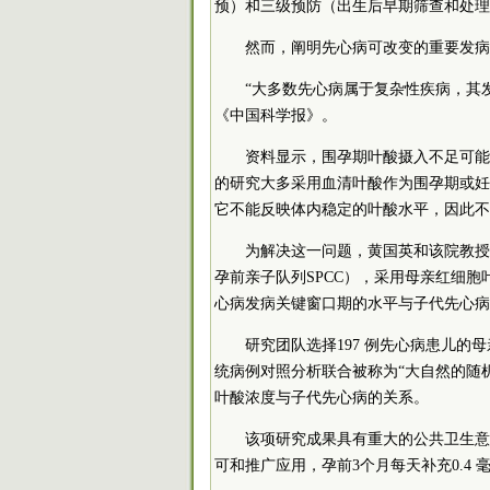
预）和三级预防（出生后早期筛查和处理
然而，阐明先心病可改变的重要发病
“大多数先心病属于复杂性疾病，其
《中国科学报》。
资料显示，围孕期叶酸摄入不足可能
的研究大多采用血清叶酸作为围孕期或妊
它不能反映体内稳定的叶酸水平，因此不
为解决这一问题，黄国英和该院教授
孕前亲子队列SPCC），采用母亲红细
心病发病关键窗口期的水平与子代先心病
研究团队选择197 例先心病患儿的
统病例对照分析联合被称为“大自然的随
叶酸浓度与子代先心病的关系。
该项研究成果具有重大的公共卫生意
可和推广应用，孕前3个月每天补充0.4 