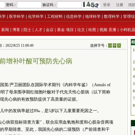
科学
|
医学科学
|
化学科学
|
工程材料
|
信息科学
|
地球科学
|
数理科学
|
管理综
|
新闻
|
博客
|
院士
|
人才
|
会议
|
基金·项目
|
论文
|
绘图
|
视频·直播
|
小柯机
相
8/25 11:00:49
选择字号：
小
中
大
1
前增补叶酸可预防先心病
2
3
4
5
/严卫丽团队在国际学术期刊《内科学年鉴》（Annals of
6
论文，首次阐明了母亲围孕期红细胞叶酸对子代先天性心脏病（以下简称
7
现先心病的有效预防提供了高质量的证据。
8
儿中的发病率超过8‰，是5岁以下儿童重要死因之一。
儿先心病双指标筛查方案”，联合应用血氧饱和度和心脏杂音两项
的早期筛查。至此，我国先心病的二级预防（产前筛查和干