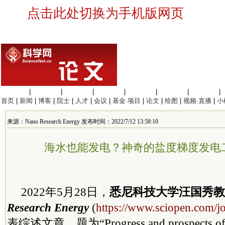
点击此处切换为手机版网页
生命科学
|
医学科学
|
化学科学
|
工程材料
|
信息科学
|
地球科学
|
数理科学
|
首页
|
新闻
|
博客
|
院士
|
人才
|
会议
|
基金·项目
|
论文
|
绘图
|
视频·直播
|
小
来源：Nano Research Energy 发布时间：2022/7/12 13:58:10
海水也能发电？神奇的盐度梯度发电
2022年5月28日，
悉尼科技大学汪国秀教
Research Energy
(
https://www.sciopen.com/j
表综述文章，题为“Progress and prospects of t