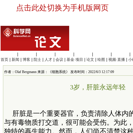
点击此处切换为手机版网页
生命科学
|
医学科学
|
化学科学
|
工程材料
|
信息科学
|
地球科学
|
数理科学
|
首页
|
新闻
|
博客
|
院士
|
人才
|
会议
|
基金·项目
|
论文
|
绘图
|
视频·直播
|
小
作者：Olaf Bergmann 来源：《细胞系统》 发布时间：2022/6/3 12:17:09
3岁，肝脏永远年轻
肝脏是一个重要器官，负责清除人体内
与有毒物质打交道，很可能会受伤。为此
独特的再生能力。然而，人们尚不清楚这