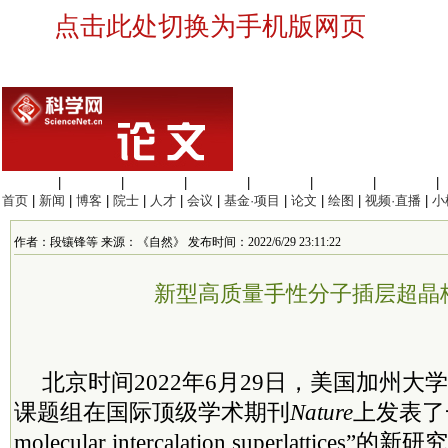
点击此处切换为手机版网页
生命科学
|
医学科学
|
化学科学
|
工程材料
|
信息科学
|
地球科学
|
数理科学
|
首页
|
新闻
|
博客
|
院士
|
人才
|
会议
|
基金·项目
|
论文
|
绘图
|
视频·直播
|
小
作者：段镶锋等 来源：《自然》 发布时间：2022/6/29 23:11:22
新型高质量手性分子插层超晶
北京时间2022年6月29日，美国加州
课题组在国际顶级学术期刊
Nature
上发表了一
molecular intercalation superlattic