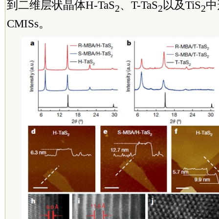
到二维层状晶体H-TaS
、T-TaS
以及TiS
中
2
2
2
CMISs。