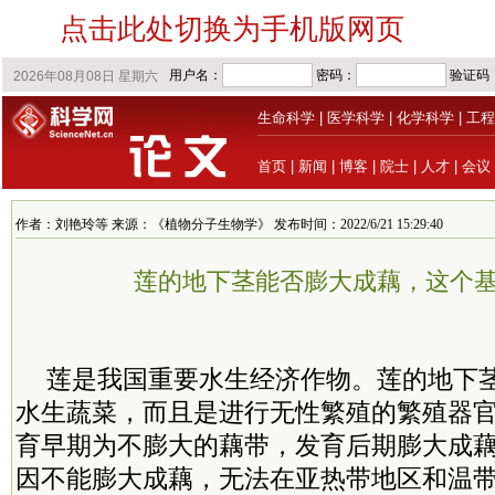
点击此处切换为手机版网页
生命科学
|
医学科学
|
化学科学
|
工程
首页
|
新闻
|
博客
|
院士
|
人才
|
会议
作者：刘艳玲等 来源：《植物分子生物学》 发布时间：2022/6/21 15:29:40
莲的地下茎能否膨大成藕，这个
莲是我国重要水生经济作物。莲的地下
水生蔬菜，而且是进行无性繁殖的繁殖器
育早期为不膨大的藕带，发育后期膨大成
因不能膨大成藕，无法在亚热带地区和温