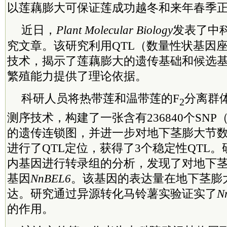
以莲藕膨大可保证莲成功越冬和来年春季
近日，
Plant Molecular Biology
发表了
中
究文章。该研究利用QTL（数量性状基因
技术，揭示了莲藕膨大的遗传基础和候选
繁殖能力提供了理论依据。
科研人员将热带莲和温带莲的F
分离群
2
测序技术，构建了一张含有236840个SN
的遗传连锁图，并进一步对地下茎膨大节
进行了QTL定位，获得了3个稳定性QTL。
内基因进行转录组的分析，发现了对地下
基因
NnBEL6
。该基因的表达量在地下茎膨
达。研究通过异源转化马铃薯实验证实了
N
的作用。