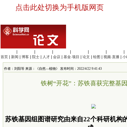
点击此处切换为手机版网页
生命科学
|
医学科学
|
化学科学
|
工程材料
|
信息科学
|
地球科学
|
数理科学
|
首页
|
新闻
|
博客
|
院士
|
人才
|
会议
|
基金·项目
|
论文
|
绘图
|
视频·直播
|
小
作者：刘阳等 来源：《自然—植物》 发布时间：2022/4/22 9:41:43
铁树“开花”：苏铁喜获完整基
苏铁基因组图谱研究由来自22个科研机构的