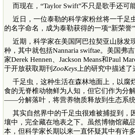
而现在，“Taylor Swift”不只是歌手
近日，一位泰勒的科学家粉丝将一千足
的名字命名，成为泰勒获得的一项“新荣誉
近期，科学家在美国阿巴拉契亚山脉发现
种，其中就包括Nannaria swiftae。美
家Derek Hennen、Jackson Means和Pau
于开放获取期刊
ZooKeys
上的研究中描述了
千足虫，这种生活在森林地面上，以腐
食的无脊椎动物鲜为人知，但它们作为分
——分解落叶，将营养物质释放到生态系
其实自然界中的千足虫很难被捕捉到，
壤中，完全藏在地表之下。虽然博物馆藏
本，但科学家长期以来一直怀疑其中有许