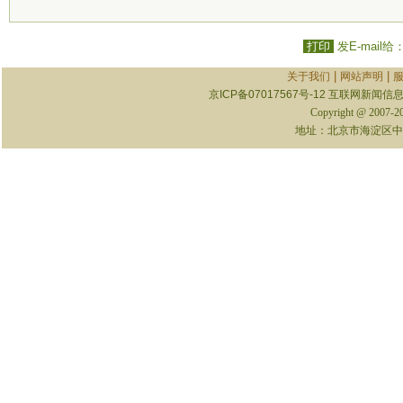
打印
发E-mail给
|
|
关于我们
网站声明
京ICP备07017567号-12
互联网新闻信息服
Copyright @ 2007-
地址：北京市海淀区中关村