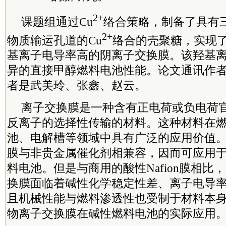
2+
课题组通过Cu
络合策略，制备了具有三
2+
物质输运孔道的Cu
络合的壳聚糖，实现
基离子电导率高的阴离子交换膜。该羟基
异的直接甲醇燃料电池性能。
论文通讯作
者是武美玲、张鑫、赵云。
离子交换膜是一种含有正电荷或负电荷
反离子的选择性传输的材料。这种材料在
池、电解槽等领域中具有广泛的应用价值
膜与非贵金属催化剂相兼容，因而可应用
料电池。但是与商用的酸性Nafion膜相比
换膜面临着碱性化学稳定性差、离子电导
且机械性能与燃料渗透性也受制于材料本
物离子交换膜在碱性燃料电池的实际应用