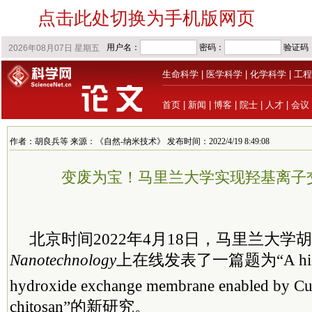
点击此处切换为手机版网页
生命科学
|
医学科学
|
化学科学
|
工程
首页
|
新闻
|
博客
|
院士
|
人才
|
会议
作者：胡良兵等 来源：《自然-纳米技术》 发布时间：2022/4/19 8:49:08
变废为宝！马里兰大学实现羟基离子
北京时间2022年4月18日，马里兰大学
Nanotechnology
上在线发表了一篇题为“A high-
hydroxide exchange membrane enabled by C
chitosan”的新研究。