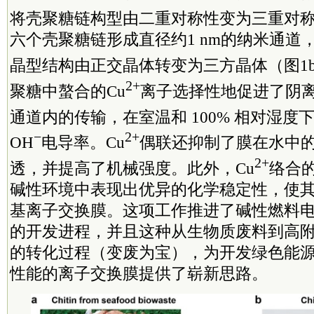
将壳聚糖链构型由二重对称性变为三重对称
六个壳聚糖链形成直径约1 nm的纳米通道
晶型结构由正交晶体转变为三方晶体（图1b
2+
聚糖中螯合的Cu
离子选择性地促进了阴离
通道内的传输，在室温和 100% 相对湿度下具有
−
2+
OH
电导率。Cu
偶联还抑制了膜在水中
2+
透，并提高了机械强度。此外，Cu
络合
碱性环境中表现出优异的化学稳定性，使
基离子交换膜。这项工作推进了碱性燃料
的开发进程，并且这种从生物质废料到高
的转化过程（变废为宝），为开发绿色能
性能的离子交换膜提供了崭新思路。