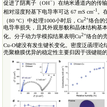
−
促进了阴离子（OH
）在纳米通道内的传输，
-1
相对湿度羟基下电导率可达 67 mS cm
。在
2+
（80 °C）中处理1000小时后，Cu
络合的
电导率损失，且其外观形貌和晶体结构基
2+
化。分子动力学模拟结果表明Cu
络合的壳
Cu-O键没有发生键长变化。密度泛函理论
壳聚糖膜优异的稳定性主要归因于强键能的C