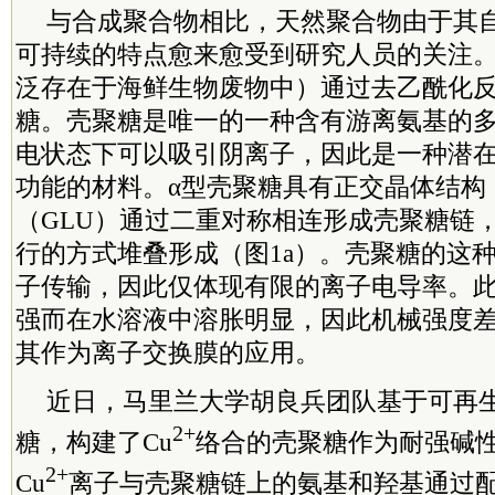
与合成聚合物相比，天然聚合物由于其
可持续的特点愈来愈受到研究人员的关注
泛存在于海鲜生物废物中）通过去乙酰化
糖。壳聚糖是唯一的一种含有游离氨基的
电状态下可以吸引阴离子，因此是一种潜
功能的材料。α型壳聚糖具有正交晶体结构
（GLU）通过二重对称相连形成壳聚糖链
行的方式堆叠形成（图1a）。壳聚糖的这
子传输，因此仅体现有限的离子电导率。
强而在水溶液中溶胀明显，因此机械强度
其作为离子交换膜的应用。
近日，马里兰大学胡良兵团队基于可再
2+
糖，构建了Cu
络合的壳聚糖作为耐强碱
2+
Cu
离子与壳聚糖链上的氨基和羟基通过