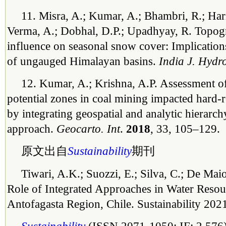
11. Misra, A.; Kumar, A.; Bhambri, R.; Har
Verma, A.; Dobhal, D.P.; Upadhyay, R. Topogr
influence on seasonal snow cover: Implication
of ungauged Himalayan basins.
India J. Hydr
12. Kumar, A.; Krishna, A.P. Assessment 
potential zones in coal mining impacted hard-r
by integrating geospatial and analytic hierar
approach.
Geocarto. Int
.
2018
, 33, 105–129.
原文出自
Sustainability
期刊
Tiwari, A.K.; Suozzi, E.; Silva, C.; De Maio
Role of Integrated Approaches in Water Reso
Antofagasta Region, Chile. Sustainability 202