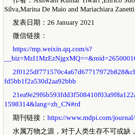
作者：Ashwani Kumar Tiwari ,Enrico Suoz
Silva,Marina De Maio and Mariachiara Zanetti
发表日期：26 January 2021
微信链接：
https://mp.weixin.qq.com/s?
__biz=MzI1MzEzNjgxMQ==&mid=2650001
2f0125df771570c4a67d67717972b828&c
fd5bb1f2a530d2aa92bbb
21ea9e29f6b593fdd3f508410f03a9f8a12
1598314&lang=zh_CN#rd
期刊链接：
https://www.mdpi.com/journal/s
水属万物之源，对于人类生存不可或缺