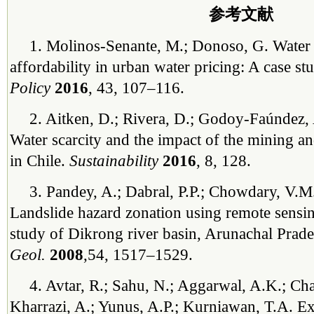
参考文献
1. Molinos-Senante, M.; Donoso, G. Water 
affordability in urban water pricing: A case stu
Policy
2016
, 43, 107–116.
2. Aitken, D.; Rivera, D.; Godoy-Faúndez, 
Water scarcity and the impact of the mining and
in Chile.
Sustainability
2016
, 8, 128.
3. Pandey, A.; Dabral, P.P.; Chowdary, V.M
Landslide hazard zonation using remote sensi
study of Dikrong river basin, Arunachal Prade
Geol.
2008
,54, 1517–1529.
4. Avtar, R.; Sahu, N.; Aggarwal, A.K.; Cha
Kharrazi, A.; Yunus, A.P.; Kurniawan, T.A. E