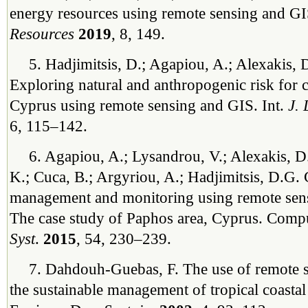
energy resources using remote sensing and 
Resources
2019
, 8, 149.
5. Hadjimitsis, D.; Agapiou, A.; Alexakis, D
Exploring natural and anthropogenic risk for cu
Cyprus using remote sensing and GIS. Int.
J. 
6, 115–142.
6. Agapiou, A.; Lysandrou, V.; Alexakis, D
K.; Cuca, B.; Argyriou, A.; Hadjimitsis, D.G. 
management and monitoring using remote sens
The case study of Paphos area, Cyprus. Comp
Syst
.
2015
, 54, 230–239.
7. Dahdouh-Guebas, F. The use of remote 
the sustainable management of tropical coasta