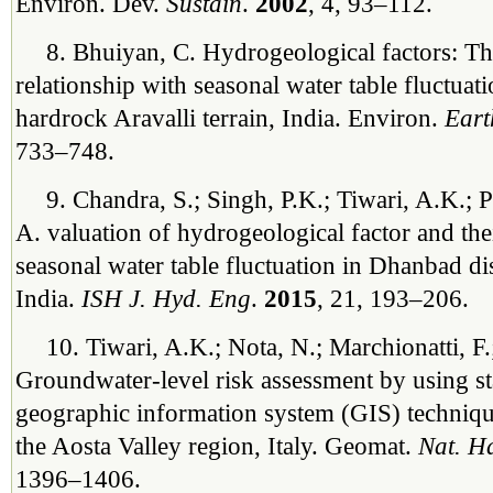
Environ. Dev.
Sustain
.
2002
, 4, 93–112.
8. Bhuiyan, C. Hydrogeological factors: Th
relationship with seasonal water table fluctuat
hardrock Aravalli terrain, India. Environ.
Eart
733–748.
9. Chandra, S.; Singh, P.K.; Tiwari, A.K.; 
A. valuation of hydrogeological factor and thei
seasonal water table fluctuation in Dhanbad dis
India.
ISH J. Hyd. Eng
.
2015
, 21, 193–206.
10. Tiwari, A.K.; Nota, N.; Marchionatti, F
Groundwater-level risk assessment by using sta
geographic information system (GIS) techniqu
the Aosta Valley region, Italy. Geomat.
Nat. Ha
1396–1406.