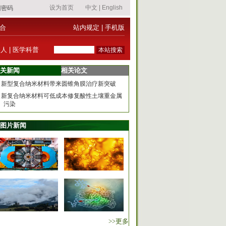
合
站内规定
|
手机版
器人
|
医学科普
关新闻
相关论文
新型复合纳米材料带来圆锥角膜治疗新突破
新复合纳米材料可低成本修复酸性土壤重金属
污染
图片新闻
>>更多