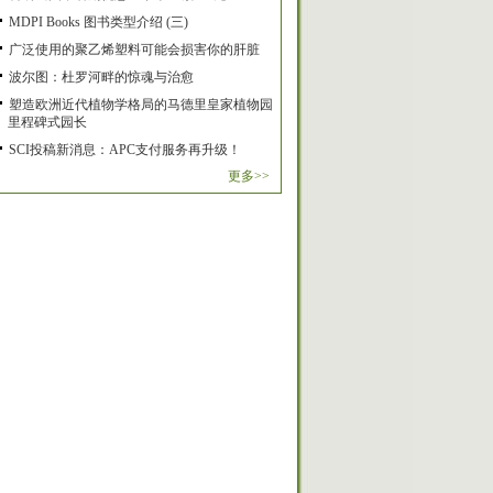
MDPI Books 图书类型介绍 (三)
广泛使用的聚乙烯塑料可能会损害你的肝脏
波尔图：杜罗河畔的惊魂与治愈
塑造欧洲近代植物学格局的马德里皇家植物园
里程碑式园长
SCI投稿新消息：APC支付服务再升级！
更多>>