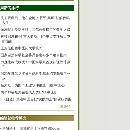
周新闻排行
失去双腿后，他在轮椅上书写“高可信”的代码
人生
汤涛院士专访王虹：菲尔兹奖得主的数学之路
科技部发布4个重大专项、1个重点专项项目申
报指南
王旭任山西中医药大学校长
国家自然科学基金委员会发布多个项目指南
力直接构成物质！中国科学家首次认证胶球存
在
2026年度黑龙江省自然科学基金拟资助项目公
示
杨周旺：为国产工业软件锻造一颗“中国心”
两个神秘祖先在现代人类DNA中现形
0
《自然》关注中国首批“实践博士”的硬核突围
更多>>
编辑部推荐博文
科研绘图，暑期优惠！下单立减500元