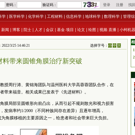
科学
|
医学科学
|
化学科学
|
工程材料
|
信息科学
|
地球科学
|
数理科学
|
管理综
|
新闻
|
博客
|
院士
|
人才
|
会议
|
基金·项目
|
论文
|
绘图
|
视频·直播
|
小柯机
相
/25 14:46:21
选择字号：
小
中
大
1
2
材料带来圆锥角膜治疗新突破
教授周行涛、黄锦海团队与温州医科大学高蓉蓉团队合作，在
者带来福音。相关成果已发表于《先进材料》。
角膜局部呈圆锥形向前凸出，从而引起不规则散光和视力损害
发病率约1/2000（不同种族间存在差异）且逐年增高，
已成为角膜移植的主要原因之一，给患者和社会带来巨大负担。