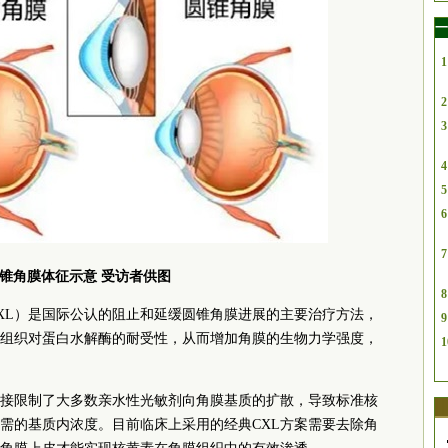
一
1
2
3
4
5
6
7
锥角膜体征示意
受访者供图
8
XL）是国际公认的阻止和延缓圆锥角膜进展的主要治疗方法，
9
组织对蛋白水解酶的耐受性，从而增加角膜的生物力学强度，
1
接限制了大多数亲水性光敏剂向角膜基质的扩散，导致标准核
需的基质内浓度。目前临床上采用的经典CXL方案需要去除角