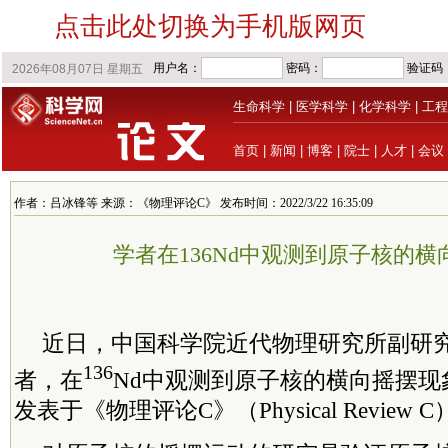
点击此处切换为手机版网页
生命科学
|
医学科学
|
化学科学
|
工程
首页
|
新闻
|
博客
|
院士
|
人才
|
会议
作者：吕冰锋等 来源：《物理评论C》 发布时间：2022/3/22 16:35:09
学者在136Nd中观测到原子核的横
近日，中国科学院近代物理研究所副研
136
者，在
Nd中观测到原子核的横向摇摆现
发表于《物理评论C》（Physical Review 