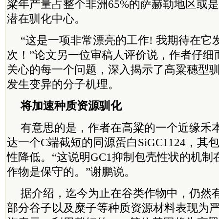
粱年产量占整个非洲65%的萨赫勒地区或
潜在驯化中心。
“这是一项非常漂亮的工作! 我期待在它
次！”论文另一位审稿人评价说，作者仔细
关心的每一个问题，深入揭示了高粱穗型
发生变异的分子机理。
将加速种质资源驯化
有意思的是，作者在高粱的一个近缘禾
达一个C端截短的同源蛋白SiGC1124，
性降低。“这说明GC1抑制包壳性状的机制
作物是保守的。”谢鹏说。
据介绍，迄今为止在谷类作物中，仍然有
部分谷子以及糜子等种质资源材料表现为