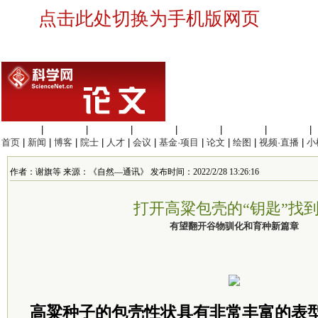
点击此处切换为手机版网页
生命科学
|
医学科学
|
化学科学
|
工程材料
|
信息科学
|
地球科学
|
数理科学
|
首页
|
新闻
|
博客
|
院士
|
人才
|
会议
|
基金·项目
|
论文
|
绘图
|
视频·直播
|
小
作者：谢旗等 来源：《自然—通讯》 发布时间：2022/2/28 13:26:16
打开高粱包壳的“钥匙”找
有望翻开谷物驯化和育种新篇章
高粱种子的包壳性状具有非常丰富的表