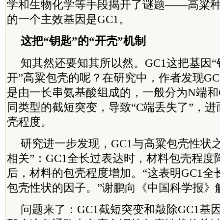
学和生物化学等手段揭开了谜题——高粱
的一个主效基因是GC1。
这把“钥匙”的“开壳”机制
知其然还要知其所以然。GC1这把基因“
开”高粱包壳的呢？在研究中，作者发现GC
是由一长串氨基酸组成的，一般分为N端和
同类型的截短突变，导致“C端丢失了”，
壳程度。
研究进一步发现，GC1与高粱包壳性状
相关”：GC1全长过表达时，材料包壳程度
后，材料的包壳程度增加。“这表明GC1全
包壳性状的因子。”谢鹏向《中国科学报》
问题来了：GC1截短突变和敲除GC1基