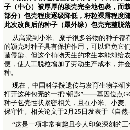
子（中心）被厚厚的颖壳完全地包裹，而
部分）包壳程度逐级降低，籽粒裸露程度
此次改良后的种子（最外缘）包壳完整脱落
从高粱到小米、糜子很多谷物的种子都有
的颖壳对种子具有保护作用，可以避免它
菌侵染。但这个植物天生的求生本能却给
便，使人工脱粒增加了劳动生产成本，并
种。
现在，中国科学院遗传与发育生物学研
打开这种包壳的一把“钥匙”——基因位点G
种子包壳性状紧密相关，且在小米、小麦
保守性。相关论文于2月25日发表于《自然
“这是一项非常有趣且令人印象深刻的工