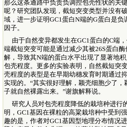
那么这条通路中负责负调控包壳性状的关
呢？研究团队发现，截短突变类型并没有破
域，进一步证明GC1蛋白N端的G蛋白是
因子。
由于自然变异都发生在GC1蛋白的C端
端截短突变可能是通过减少其被26S蛋白
解，导致其N端的蛋白水平出现了显著地积
包壳程度。更多的实验表明，自然截短突
壳程度的表型是在早期幼穗发育时期通过
实现的。“其实很好理解，颖壳细胞少了，
子就自然裸露出来。”谢旗解释说。
研究人员对包壳程度降低的栽培种进行
明，GC1基因在裸粒的高粱栽培种中受到
趣的是，作者对GC1基因型地理分布情况