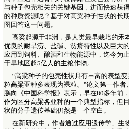
与种子包壳相关的关键基因，进而快速获
的种质资源呢？基于对高粱种子性状的长
图回答这一问题。
高粱起源于非洲，是人类最早栽培的禾
优良的耐旱涝、盐碱、贫瘠特性以及巨大
应用到饲料、酿酒和生物能源中，迄今为
干旱地区超5亿人的主粮作物。
“高粱种子的包壳性状具有丰富的表型变
粒高粱亚种多表现为裸粒。”论文第一作者
鹏向《中国科学报》表示，早在80多年前
作为区分高粱各亚种的一个典型指标，但
状的分子遗传基础仍然是一个空白。
在新研究中，作者通过应用遗传学、生