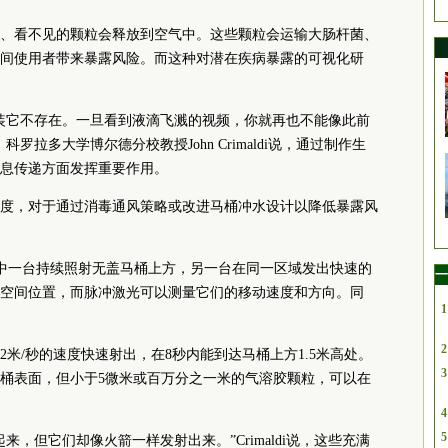
、看不见的颗粒会释放到空气中。这些颗粒会运输大肠杆菌、
间使用者带来暴露风险。而这种对潜在疾病暴露的可视化研
装它不存在。一旦看到液滴飞溅的视频，你就再也不能像此前
拉多大学博尔德分校教授John Crimaldi说，通过制作生
息传递方面发挥重要作用。
度，对于通过消毒通风策略或改进马桶冲水设计以降低暴露风
器，其中一台持续照射无盖马桶上方，另一台在同一区域发出快速的
一
空间位置，而脉冲激光可以测量它们的移动速度和方向。同
1
2
米/秒的速度快速射出，在8秒内能到达马桶上方1.5米高处。
3
桶表面，但小于5微米或百万分之一米的气溶胶颗粒，可以在
4
5
，但它们却像火箭一样发射出来。”Crimaldi说，这些充满