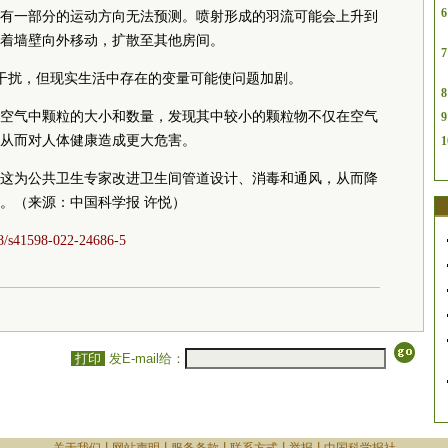
6
有一部分的运动方向无法预测。喷射形成的羽流可能会上升到
着墙壁向外移动，扩散至其他房间。
7
在其他干扰，但现实生活中存在的变量可能使问题加剧。
8
空气中颗粒的大小和数量，发现其中较小的颗粒物不仅在空气
9
从而对人体健康造成更大危害。
1
这为公共卫生专家改进卫生间管道设计、消毒和通风，从而降
。（来源：中国科学报 许悦）
38/s41598-022-24686-5
打印
发E-mail给：
|
|
|
|
|