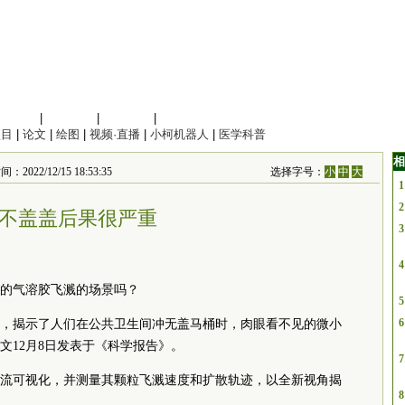
信息科学
|
地球科学
|
数理科学
|
管理综合
项目
|
论文
|
绘图
|
视频·直播
|
小柯机器人
|
医学科普
相
22/12/15 18:53:35
选择字号：
小
中
大
1
2
不盖盖后果很严重
3
4
的气溶胶飞溅的场景吗？
5
6
，揭示了人们在公共卫生间冲无盖马桶时，肉眼看不见的微小
文12月8日发表于《科学报告》。
7
流可视化，并测量其颗粒飞溅速度和扩散轨迹，以全新视角揭
8