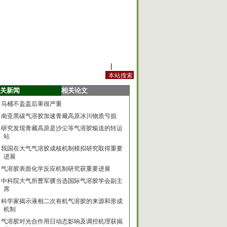
站内规定
|
手机版
关新闻
相关论文
马桶不盖盖后果很严重
南亚黑碳气溶胶加速青藏高原冰川物质亏损
研究发现青藏高原是沙尘等气溶胶输送的转运
站
我国在大气气溶胶成核机制模拟研究取得重要
进展
气溶胶表面化学反应机制研究获重要进展
中科院大气所曹军骥当选国际气溶胶学会副主
席
科学家揭示液相二次有机气溶胶的来源和形成
机制
气溶胶对光合作用日动态影响及调控机理获揭