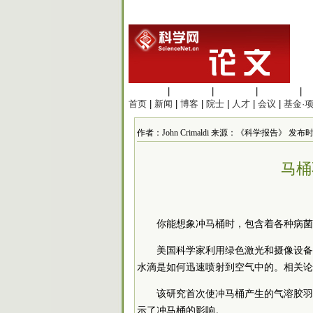
生命科学
|
医学科学
|
化学科学
|
工程材料
|
首页
|
新闻
|
博客
|
院士
|
人才
|
会议
|
基金·
作者：John Crimaldi 来源：《科学报告》 发布时间：20
马桶
你能想象冲马桶时，包含着各种病菌
美国科学家利用绿色激光和摄像设备
水滴是如何迅速喷射到空气中的。相关论
该研究首次使冲马桶产生的气溶胶羽
示了冲马桶的影响。