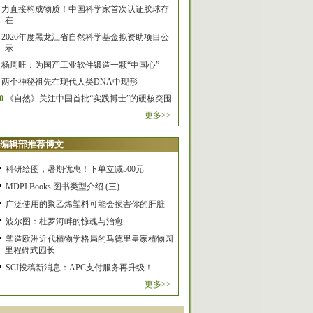
力直接构成物质！中国科学家首次认证胶球存
在
2026年度黑龙江省自然科学基金拟资助项目公
示
杨周旺：为国产工业软件锻造一颗“中国心”
两个神秘祖先在现代人类DNA中现形
0
《自然》关注中国首批“实践博士”的硬核突围
更多>>
编辑部推荐博文
科研绘图，暑期优惠！下单立减500元
MDPI Books 图书类型介绍 (三)
广泛使用的聚乙烯塑料可能会损害你的肝脏
波尔图：杜罗河畔的惊魂与治愈
塑造欧洲近代植物学格局的马德里皇家植物园
里程碑式园长
SCI投稿新消息：APC支付服务再升级！
更多>>