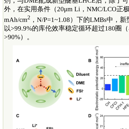
剂，与DME配成新型醚基LHCE后，除了
外，在实用条件（20μm Li，NMC/LCO正极
2
mAh/cm
，N/P=1~1.08）下的LMBs中
以>99.9%的库伦效率稳定循环超过180圈
>90%）。