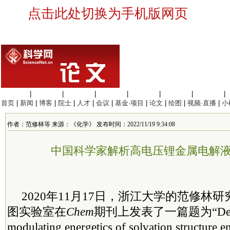
点击此处切换为手机版网页
生命科学
|
医学科学
|
化学科学
|
工程材料
|
信息科学
|
地球科学
|
数理科学
|
首页
|
新闻
|
博客
|
院士
|
人才
|
会议
|
基金·项目
|
论文
|
绘图
|
视频·直播
|
小
作者：范修林等 来源：《化学》 发布时间：2022/11/19 9:34:08
中国科学家解析高电压锂金属电解
2020年11月17日，浙江大学的范修林
图实验室在
Chem
期刊上发表了一篇题为“Deciph
modulating energetics of solvation structure e