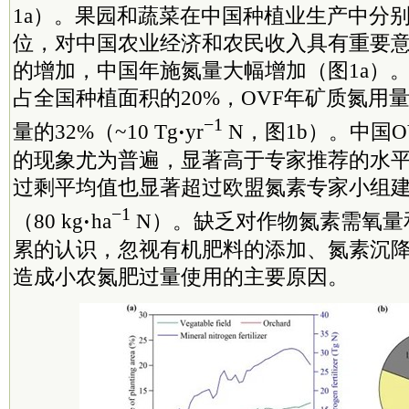
1a）。果园和蔬菜在中国种植业生产中分
位，对中国农业经济和农民收入具有重要意
的增加，中国年施氮量大幅增加（图1a）。
占全国种植面积的20%，OVF年矿质氮用
−1
量的32%（
~
10 Tg
·
yr
N，图1b）。中国O
的现象尤为普遍，显著高于专家推荐的水平
过剩平均值也显著超过欧盟氮素专家小组
−1
（80 kg
·
ha
N）。缺乏对作物氮素需氧量
累的认识，忽视有机肥料的添加、氮素沉
造成小农氮肥过量使用的主要原因。