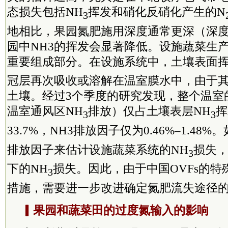
态损失包括NH
挥发和硝化反硝化产生的N
3
地相比，果园氮肥施用深度通常更深（深度>
园中NH3的挥发会显著降低。设施蔬菜生
重要组成部分。在设施系统中，土壤表面挥
冠层再次吸收或溶解在温室膜水中，由于
土壤。经过3个季度的研究发现，整个温室
温室通风区NH
排放）仅占土壤表层NH
挥
3
3
33.7%，NH3排放因子仅为0.46%–1.48
排放因子来估计设施蔬菜系统的NH
损失
3
下的NH
损失。因此，由于中国OVFs的
3
措施，需要进一步改进确定氮肥流失途径
▎果园和蔬菜田的过度氮输入的影响