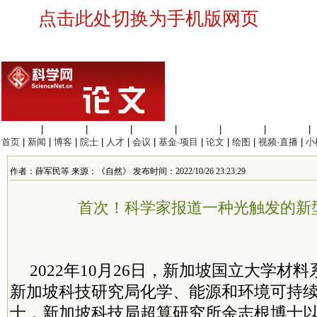
点击此处切换为手机版网页
生命科学
|
医学科学
|
化学科学
|
工程材料
|
信息科学
|
地球科学
|
数理科学
|
首页
|
新闻
|
博客
|
院士
|
人才
|
会议
|
基金·项目
|
论文
|
绘图
|
视频·直播
|
小
作者：薛军民等 来源：《自然》 发布时间：2022/10/26 23:23:29
首次！科学家报道一种光触发的新型
2022年10月26日，新加坡
国立
大学材料
新加坡科技研究局化学、能源和环境可持
士，新加坡科技局超算研究所余志根博士