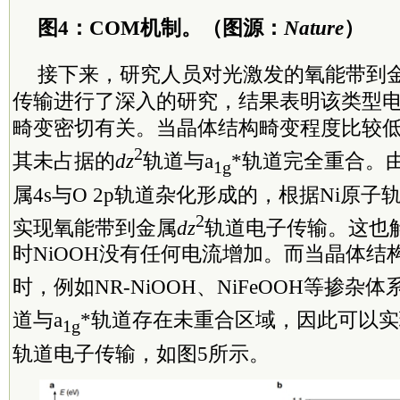
图4：COM机制。（图源：
Nature
）
接下来，研究人员对光激发的氧能带到
传输进行了深入的研究，结果表明该类型
畸变密切有关。当晶体结构畸变程度比较低时
2
其未占据的
dz
轨道与a
*轨道完全重合。由
1g
属4s与O 2p轨道杂化形成的，根据Ni原
2
实现氧能带到金属
dz
轨道电子传输。这也
时NiOOH没有任何电流增加。而当晶体结
时，例如NR-NiOOH、NiFeOOH等掺杂
道与a
*轨道存在未重合区域，因此可以
1g
轨道电子传输，如图5所示。