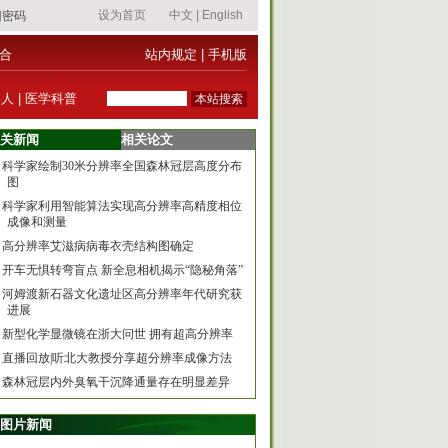
合
站内规定
|
手机版
器人
|
医学科普
关新闻
相关论文
科学家绘制30米分辨率全国森林冠层高度分布
图
科学家利用智能算法实现高分辨率高精度相位
成像和测量
高分辨率艾滋病病毒衣壳结构图确定
开车无惧转弯盲点 新全息相机揭示“隐秘角落”
河姆渡新石器文化遗址区高分辨率年代研究获
进展
新型化学显微镜在浙大问世 拥有超高分辨率
直播回放|听北大教授分享超分辨率成像方法
森林冠层内外臭氧干沉降通量存在明显差异
图片新闻