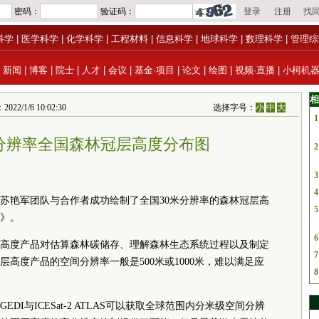
科学
|
医学科学
|
化学科学
|
工程材料
|
信息科学
|
地球科学
|
数理科学
|
管理综
|
新闻
|
博客
|
院士
|
人才
|
会议
|
基金·项目
|
论文
|
绘图
|
视频·直播
|
小柯机
相
/6 10:02:30
选择字号：
小
中
大
1
米分辨率全国森林冠层高度分布图
2
3
4
苏艳军团队与合作者成功绘制了全国30米分辨率的森林冠层高
5
》。
6
高度产品对估算森林碳储存、理解森林生态系统过程以及制定
7
高度产品的空间分辨率一般是500米或1000米，难以满足应
8
I与ICESat-2 ATLAS可以获取全球范围内分米级空间分辨