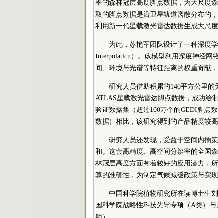
率的森林冠层高度脚点数据，为大尺度森
取的脚点数据是沿卫星轨道离散分布的，
利用新一代星载激光雷达数据生成大尺度
为此，苏艳军团队设计了一种深度学习指导的空
Interpolation）。该模型利用深
间、环境与光谱等特征距离的权重贡献，
研究人员借助积累的140平方公里的无人
ATLAS星载激光雷达脚点数据，成功绘
验证数据集（超过100万个的GEDI脚
数据）相比，该研究得到的产品精度较高
研究人员还发现，受益于空间内插策
和。这套高精度、高空间分辨率的全国森
林冠层高度方面有着较好的应用潜力，所
算的准确性，为制定气候减缓政策与实现
中国科学院植物研究所在读博士生刘
国科学院战略性科技先导专项（A类）与
颖）