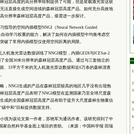
林冠层高度的高分辨率绘制提供了可能，但是星载激光雷达获
无法直接生成空间连续的森林冠层高度产品。如何充分高效地
高分辨率森林冠层高度产品，亟需进一步探讨。
间内插模型NNGI（Neural Network Guided
度神经网络自动学习权重的能力，解决了如何在内插模型中均衡考虑空
突破了常用内插模型仅使用空间距离的局限。
机激光雷达数据训练了NNGI模型，内插GEDI与ICESat-2
制了全国30米分辨率的森林冠层高度产品。通过与三套独立的
一
点数据、33平方千米的无人机激光雷达数据和近6万条的森林清查
1
。
2
略，NNGI生成的产品在森林冠层较高的地区几乎没有出现饱
3
林冠层高度产品表明了NNGI模型在监测国家乃至全球尺度森
生成的全国森林冠层高度产品有助于提升大尺度森林生物量估
4
“碳中和”目标提供数据支持。
5
6
小强为该论文第一作者，苏艳军为通讯作者。该研究得到了中
国家自然科学基金面上项目的资助。（来源：中国科学报 田瑞
7