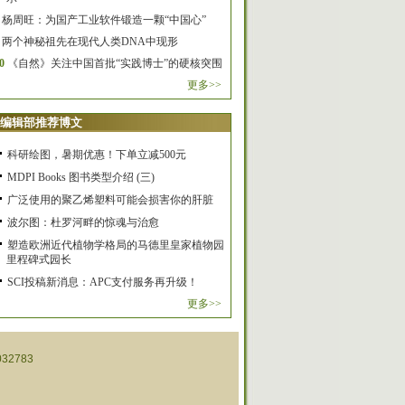
杨周旺：为国产工业软件锻造一颗“中国心”
两个神秘祖先在现代人类DNA中现形
0
《自然》关注中国首批“实践博士”的硬核突围
更多>>
编辑部推荐博文
科研绘图，暑期优惠！下单立减500元
MDPI Books 图书类型介绍 (三)
广泛使用的聚乙烯塑料可能会损害你的肝脏
波尔图：杜罗河畔的惊魂与治愈
塑造欧洲近代植物学格局的马德里皇家植物园
里程碑式园长
SCI投稿新消息：APC支付服务再升级！
更多>>
32783