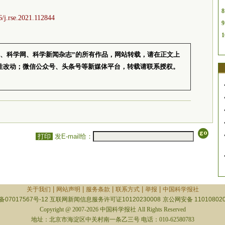
8
16/j.rse.2021.112844
9
1
报、科学网、科学新闻杂志”的所有作品，网站转载，请在正文上
性改动；微信公众号、头条号等新媒体平台，转载请联系授权。
打印
发E-mail给：
|
|
|
|
|
关于我们
网站声明
服务条款
联系方式
举报
中国科学报社
备07017567号-12
互联网新闻信息服务许可证10120230008
京公网安备 110108020
Copyright @ 2007-2026 中国科学报社 All Rights Reserved
地址：北京市海淀区中关村南一条乙三号 电话：010-62580783