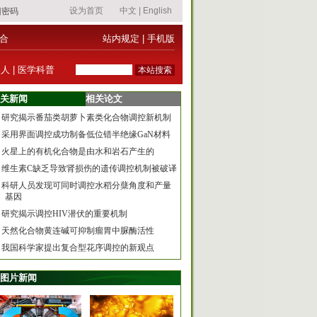
合
站内规定
|
手机版
器人
|
医学科普
关新闻
相关论文
研究揭示番茄类胡萝卜素类化合物调控新机制
采用界面调控成功制备低位错半绝缘GaN材料
火星上的有机化合物是由水和岩石产生的
维生素C缺乏导致肾损伤的遗传调控机制被破译
科研人员发现可同时调控水稻分蘖角度和产量
基因
研究揭示调控HIV潜伏的重要机制
天然化合物黄连碱可抑制瘤胃中脲酶活性
我国科学家提出复合型花序调控的新观点
图片新闻