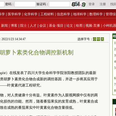
科学
|
医学科学
|
化学科学
|
工程材料
|
信息科学
|
地球科学
|
数理科学
|
管理综
|
新闻
|
博客
|
院士
|
人才
|
会议
|
基金·项目
|
论文
|
绘图
|
视频·直播
|
小柯机
相
/23 14:34:47
选择字号：
小
中
大
1
2
胡萝卜素类化合物调控新机制
3
4
5
gist
）在线发表了四川大学生命科学学院张阳教授团队的最新
6
类胡萝卜素类化合物合成新的调控基因，并进一步将其应用于
7
——叶黄素代谢工程研究。
8
物，对人类健康十分有益。叶黄素作为人眼视网膜中仅有的两
化损伤的功能。然而，随着番茄果实的发育成熟，叶黄素合成
致在成熟的番茄果实中叶黄素化合物含量很低。