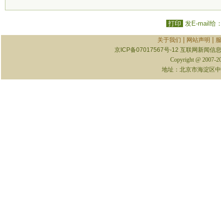
打印
发E-mail给
|
|
关于我们
网站声明
京ICP备07017567号-12
互联网新闻信息服
Copyright @ 2007-
地址：北京市海淀区中关村