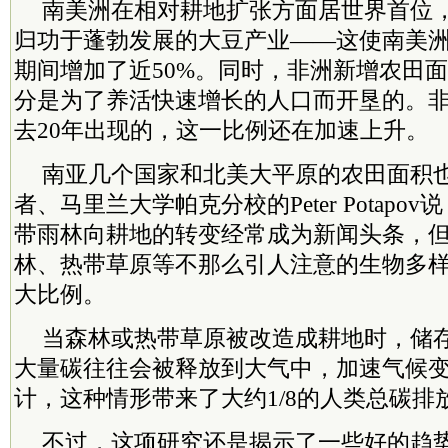
南美洲在相对耕地扩张方面居世界首位
归功于蓬勃发展的大豆产业——这使南美
期间增加了近50%。同时，非洲新增农田
分是为了养活快速增长的人口而开垦的。非
去20年出现的，这一比例还在加速上升。
南亚几个国家和北美大平原的农田面积
者、马里兰大学帕克分校的Peter Potapo
带雨林向耕地的转变经常成为新闻头条，
林、热带草原等不那么引人注意的生物多
大比例。
当森林或热带草原被改造成耕地时，储
大量碳往往会被释放到大气中，加速气候
计，这种情形带来了大约1/8的人类总碳排
不过，这项研究还是揭示了一些好的趋