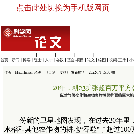
点击此处切换为手机版网页
生命科学
|
医学科学
|
化学科学
|
工程材料
|
信息科学
|
地球科学
|
数理科学
|
首页
|
新闻
|
博客
|
院士
|
人才
|
会议
|
基金·项目
|
论文
|
绘图
|
视频·直播
|
小
作者：Matt Hansen 来源：《自然—食品》 发布时间：2022/1/1 15:33:08
20年，耕地扩张超百万平方
应对气候变化和生物多样性保护面临巨大挑
一份新的卫星地图发现，在过去20年里
水稻和其他农作物的耕地“吞噬”了超过10