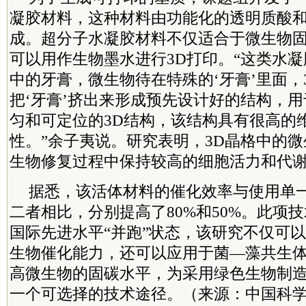
凝胶材料，这种材料由功能化的透明质酸
成。超分子水凝胶材料不仅适合于微生物
可以用作生物墨水进行3D打印。“这类水
中的牙膏，微生物待在特殊的‘牙膏’里面，
把‘牙膏’挤出来形成预先设计好的结构，
匀和可定位的3D结构，该结构具有很高的
性。”
余子夷说。
研究表明，3D晶格中的
生物修复过程中保持较高的细胞活力和代
据悉，该活体材料的催化效率与使用单
二者相比，分别提高了80%和50%。此项
国际先进水平“并跑”状态，该研究不仅可
生物催化能力，还可以应用于菌—藻共生
高微生物的固碳水平，为采用绿色生物制
一个可选择的技术途径。（来源：中国科学