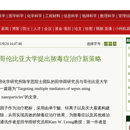
科学
|
医学科学
|
化学科学
|
工程材料
|
信息科学
|
地球科学
|
数理科学
|
管理综
|
新闻
|
博客
|
院士
|
人才
|
会议
|
基金·项目
|
论文
|
绘图
|
视频·直播
|
小柯机
相
 14:47:46
选择字号：
小
中
大
1
2
哥伦比亚大学提出脓毒症治疗新策略
3
4
5
用化学研究所陈学思
院士
团队的田华雨研究员与哥伦比亚大学
6
“Targeting multiple mediators of sepsis using
7
in nanoparticles”的文章。
8
因子作为治疗靶标，采用由单宁酸、锌离子以及庆大霉素构建
除，从而实现高效的脓毒症治疗效果，为脓毒症以及其他难治
通讯作者是田华雨研究员和Kam W. Leong教授；第一作者是