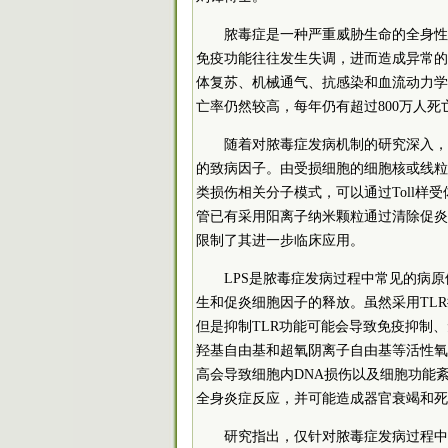
脓毒症是一种严重威胁生命的全身性
免疫功能往往发生失调，进而造成异常的
体复苏、机械通气、抗感染和血流动力学
亡率仍然较高，每年仍有超过800万人死
随着对脓毒症发病机制的研究深入，
的致病因子。由受损细胞的细胞核或线粒体
类损伤相关分子模式，可以通过Toll样
管已有采用阳离子纳米颗粒通过清除促炎
限制了其进一步临床应用。
LPS是脓毒症发病过程中常见的病
生和促炎细胞因子的释放。虽然采用TL
但是抑制TLR功能可能会导致免疫抑制
羟基自由基和超氧阴离子自由基等活性氧
高会导致细胞内DNA损伤以及细胞功能紊
全身炎症反应，并可能造成器官衰竭和死
研究指出，仅针对脓毒症发病过程中