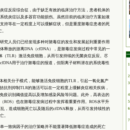
炎症反应综合征，由于缺乏有效的临床治疗方法，患者机体的
系统炎症以及多器官功能损伤。虽然目前的临床治疗方案如液
支持等在一定程度上可以缓解症状，但是重度脓毒症患者的死
亡。
研究人员们已经发现多种对脓毒症的发生和发展起到重要作用
释放的游离DNA（cfDNA），是脓毒症发病过程中常见的一
一
受体（TLR）激活免疫细胞，从而引发持续的无菌炎症反应。尽
cfDNA用于治疗脓毒症的报道，但阳离子材料潜在的系统毒性
1
2
原体相关分子模式，能够激活免疫细胞的TLR，引起一氧化氮产
3
R拮抗剂抑制TLR的激活可以在一定程度上缓解炎症相关疾病，
、免疫识别阈值提高以及增加感染风险等问题。此外，高表达的
4
（ROS）也在脓毒症发病过程中发挥着重要作用。ROS水平升
5
乱，造成细胞死亡以及随后的cfDNA释放，从而引发持续性的
6
亡。
7
单一致病因子的治疗策略并不能显著降低脓毒症造成的死亡