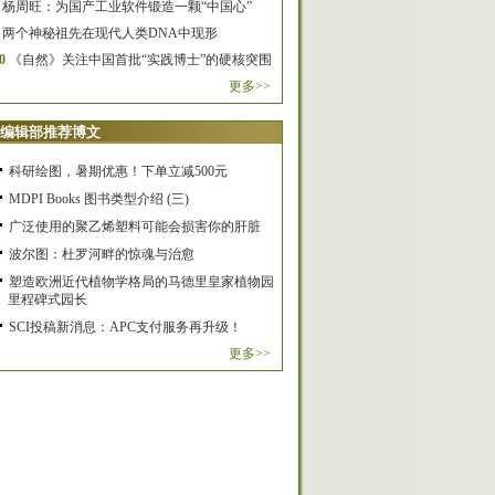
杨周旺：为国产工业软件锻造一颗“中国心”
两个神秘祖先在现代人类DNA中现形
0
《自然》关注中国首批“实践博士”的硬核突围
更多>>
编辑部推荐博文
科研绘图，暑期优惠！下单立减500元
MDPI Books 图书类型介绍 (三)
广泛使用的聚乙烯塑料可能会损害你的肝脏
波尔图：杜罗河畔的惊魂与治愈
塑造欧洲近代植物学格局的马德里皇家植物园
里程碑式园长
SCI投稿新消息：APC支付服务再升级！
更多>>