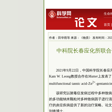
生命
首页
作者：田华雨等 来源：《物质》 发布时间：2021/9/24
中科院长春应化所联合
2021年9月22日，中国
科学院
长春应
Kam W. Leong教授合作在
Matter
上发表了一篇题为
2+
multifunctional tannic acid-Zn
-gentamic
该研究以脓毒症发病过程中多种致病
的多功能纳米颗粒对多种致病因子进行清
疗的炎症疾病提供了新的治疗策略。
论文
刘锋博士。