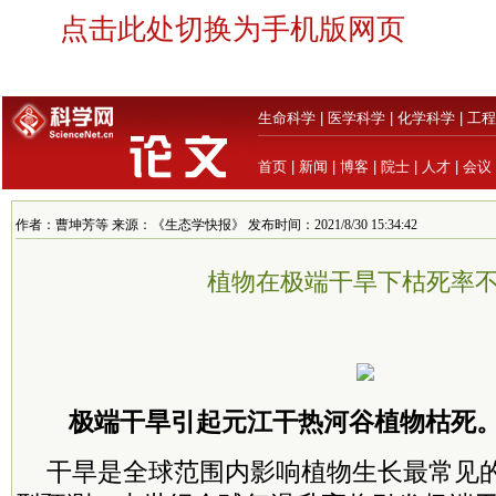
点击此处切换为手机版网页
生命科学
|
医学科学
|
化学科学
|
工程
首页
|
新闻
|
博客
|
院士
|
人才
|
会议
作者：曹坤芳等 来源：《生态学快报》 发布时间：2021/8/30 15:34:42
植物在极端干旱下枯死率
极端干旱引起元江干热河谷植物枯死。
干旱是全球范围内影响植物生长最常见