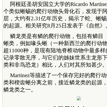
阿根廷圣胡安国立大学的Ricardo Mart
个类似蜥蜴的爬行动物头骨化石，发现于
层，大约有2.31亿年历史，揭示了蛇、蜥
的起源。相关研究8月25日发表于《自然》
鳞龙类是有鳞的爬行动物，包括有鳞目
蜥类，例如喙头蜥（一种新西兰的爬行动
超11000种，是现有陆地脊椎动物中最多
记录零散无序，与它们的姊妹世系主龙形
类和非鸟恐龙）相比，人们对其所知甚少
Martinez等描述了一个保存完好的爬
类和楔齿蜥分离之前，接近鳞龙类的起源
鳞龙类之一。