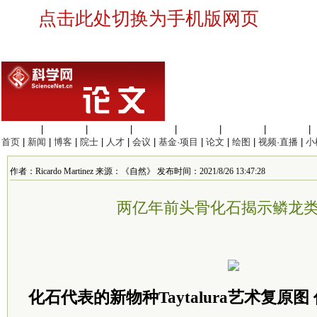
点击此处切换为手机版网页
生命科学
|
医学科学
|
化学科学
|
工程材料
|
信息科学
|
地球科学
|
数理科学
|
首页
|
新闻
|
博客
|
院士
|
人才
|
会议
|
基金·项目
|
论文
|
绘图
|
视频·直播
|
小
作者：Ricardo Martinez 来源：《自然》 发布时间：2021/8/26 13:47:28
两亿年前头骨化石揭示鳞龙
化石代表的新物种Taytalura艺术复原图 作者J