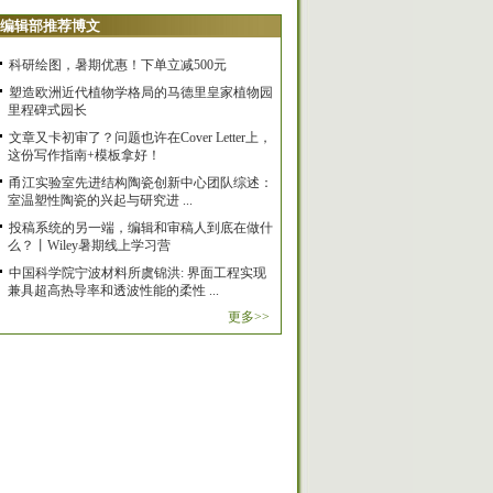
编辑部推荐博文
科研绘图，暑期优惠！下单立减500元
塑造欧洲近代植物学格局的马德里皇家植物园
里程碑式园长
文章又卡初审了？问题也许在Cover Letter上，
这份写作指南+模板拿好！
甬江实验室先进结构陶瓷创新中心团队综述：
室温塑性陶瓷的兴起与研究进 ...
投稿系统的另一端，编辑和审稿人到底在做什
么？丨Wiley暑期线上学习营
中国科学院宁波材料所虞锦洪: 界面工程实现
兼具超高热导率和透波性能的柔性 ...
更多>>