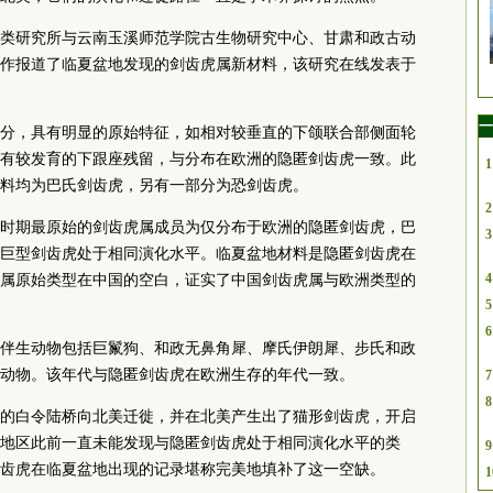
类研究所与云南玉溪师范学院古生物研究中心、甘肃和政古动
作报道了临夏盆地发现的剑齿虎属新材料，该研究在线发表于
一
分，具有明显的原始特征，如相对较垂直的下颌联合部侧面轮
有较发育的下跟座残留，与分布在欧洲的隐匿剑齿虎一致。此
1
料均为巴氏剑齿虎，另有一部分为恐剑齿虎。
2
时期最原始的剑齿虎属成员为仅分布于欧洲的隐匿剑齿虎，巴
3
巨型剑齿虎处于相同演化水平。临夏盆地材料是隐匿剑齿虎在
4
属原始类型在中国的空白，证实了中国剑齿虎属与欧洲类型的
5
6
伴生动物包括巨鬣狗、和政无鼻角犀、摩氏伊朗犀、步氏和政
动物。该年代与隐匿剑齿虎在欧洲生存的年代一致。
7
8
的白令陆桥向北美迁徙，并在北美产生出了猫形剑齿虎，开启
地区此前一直未能发现与隐匿剑齿虎处于相同演化水平的类
9
齿虎在临夏盆地出现的记录堪称完美地填补了这一空缺。
1