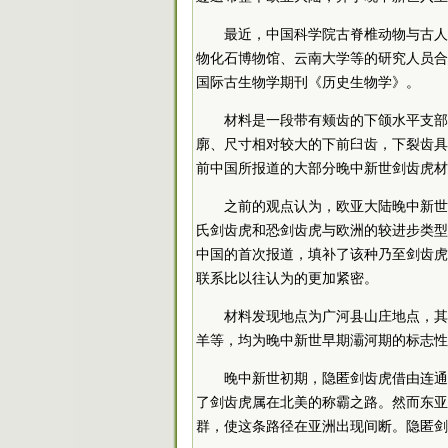
最近，中国科学院古脊椎动物与古人
物化石博物馆、云南大学等的研究人员合
国际古生物学期刊《历史生物学》。
材料是一段带有颊齿的下颌水平支部
廓、尺寸相对较大的下前臼齿，下裂齿具
前中国所报道的大部分晚中新世剑齿虎材
之前的观点认为，欧亚大陆晚中新世
氏剑齿虎和恐剑齿虎与欧洲的较进步类型
中国的首次报道，填补了该种乃至剑齿虎
联系比以往认为的更加紧密。
材料发现地点为广河县山庄地点，其
羊等，均为晚中新世早期灞河期的标志性
晚中新世初期，隐匿剑齿虎借由连通
了剑齿虎属在北美的称霸之路。然而东亚
群，使这条路径在亚洲出现间断。隐匿剑