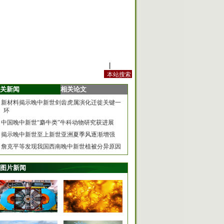
站内规定
|
手机版
关新闻
相关论文
新材料揭示晚中新世剑齿虎属演化迁徙关键一
环
中国晚中新世“麝牛类”牛科动物研究获进展
揭示晚中新世至上新世亚洲夏季风逐渐增强
詹克平等发现我国西南晚中新世植被分异原因
图片新闻