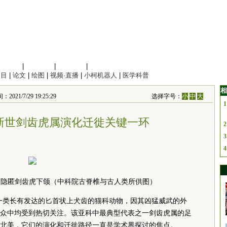
信息科学
|
地球科学
|
数理科学
|
管理综合
项目
|
论文
|
绘图
|
视频·直播
|
小柯机器人
|
医学科普
相
7/29 19:25:29
选择字号：
小
中
大
1
新世剑齿虎属演化迁徙关键一环
2
3
4
点隐匿剑齿虎下颌（中科院古脊椎与古人类所供图）
一类长有发达的匕首状上犬齿的猫科动物，因其凶猛威武的外
众中均受到热切关注。该亚科中最典型代表之一剑齿虎属的足
北美，它们的演化和迁徙路径一直是学术界探讨的焦点。