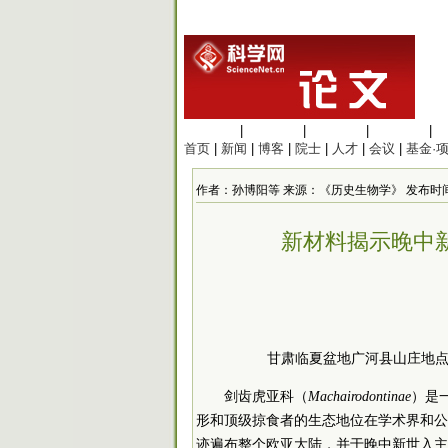
生命科学
|
医学科学
|
化学科学
|
工程材料
|
首页
|
新闻
|
博客
|
院士
|
人才
|
会议
|
基金·
作者：孙博阳等 来源：《历史生物学》 发布时间：2021/
新材料揭示晚中
甘肃临夏盆地广河县山庄地
剑齿虎亚科（
Machairodontinae
）是
形和顶级掠食者的生态地位在学术界和公
迹遍布整个欧亚大陆，并于晚中新世入主