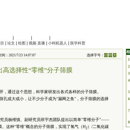
信息科学
|
地球科学
|
数理科学
|
管理综合
项目
|
论文
|
绘图
|
视频·直播
|
小柯机器人
|
医学科普
相
1/7/23 14:07:07
选择字号：
小
中
大
1
2
出高选择性“零维”分子筛膜
3
4
离开，通过这个思想，科学家研发出各式各样的分子筛膜。
5
的筛孔或大或小，让不少分子成为“漏网之鱼”，分子筛膜的选择
6
7
究员杨维慎、副研究员班宇杰团队提出以简单“零维分子”——
8
膜。这种“零维”概念的分子筛膜，实现了氢气（H
）/二氧化碳
2