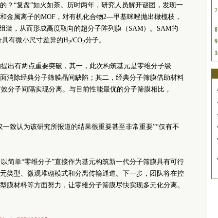
的？“复盘”如火如荼。历时两年，研究人员解开谜团，发现一
7
和金属离子的MOF，对有机化合物2—甲基咪唑抛出橄榄枝，
组装，从而形成高度取向的超分子阵列膜（SAM）。SAM的
8
分具有微小尺寸差异的H
/CO
分子。
9
2
2
1
的提出有两点重要突破，其一，此次构筑基元是零维分子级
面消除经典分子筛膜晶间缺陷；其二，经典分子筛膜借助材料
有效分子间隔实现分离。与目前性能最优的分子筛膜相比，
议一致认为该研究所报道的结果很重要甚至非常重要”“仅有不
，以简单“零维分子”直接作为基元构筑新一代分子筛膜具有可行
元类型、微观堆砌模式和分离传输通道。下一步，团队将在控
型膜材料等方面努力，让零维分子筛膜尽快实现多元化分离。