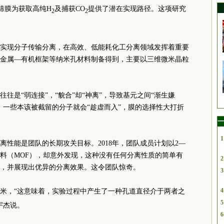
筛膜为获取高纯H
及捕获CO
提供了潜在实现路径。这项研究
2
2
实现分子传输分离，在高效、低能耗化工分离领域发挥着重要
金属—有机框架等纳米孔材料制备得到，主要以三维微米晶粒
往是“弱连接”，“貌合”却“神离”，导致基元之间“渐生嫌
，一些本该被截留的分子就会“趁虚而入”，膜的选择性大打折
一
1
离性能是团队的长期攻关目标。2018年，团队成员计划以2—
料（MOF），却意外发现，这种没有任何分离性质的简单有
2
，并展现出优异的分离效果。这令团队惊奇。
3
4
3纳米，“这意味着，实验过程中产生了一种孔道直径介于两者之
5
宇杰说。
6