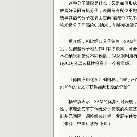
这种分子筛膜是什么，又是如何形成
般喜好吸附有机分子，表面留有配位不饱
诱导其蒸气分子在表面定向“着陆”和有序
埃米级分子间隔约0.3纳米，能够精确筛
据介绍，相比经典分子筛膜，SAM
别，凭借超分子相互作用有序聚集，可全
本征纳米孔筛分不同物质，SAM则利用
H
/CO
分离选择性提高了一个数量级。
2
2
《德国应用化学》编辑称，“同行评
到10%的论文可获得如此积极的评价”。
杨维慎表示，SAM的优异性能表明
性，该理念变革了传统分子筛膜的构筑基
制基元间隔、调控组装过程、发展多种类
（来源：中国科学报 卜叶）