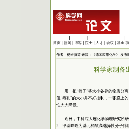
生命科学
|
医学科学
|
化学科学
|
工程材料
|
首页
|
新闻
|
博客
|
院士
|
人才
|
会议
|
基金·
作者：杨维慎等 来源：《德国应用化学》 发布时间：202
科学家制备
用一把“筛子”将大小各异的物质分
但“筛孔”的大小并不好控制，一张膜上
性大大降低。
近日，
中科院
大连化学物理研究所研
2—甲基咪唑为基元构筑高选择性分子筛