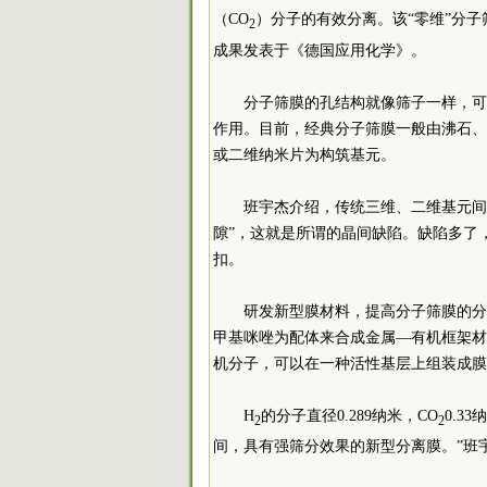
（CO
）分子的有效分离。该“零维”分子
2
成果发表于《德国应用化学》。
分子筛膜的孔结构就像筛子一样，可
作用。目前，经典分子筛膜一般由沸石、
或二维纳米片为构筑基元。
班宇杰介绍，传统三维、二维基元间往
隙”，这就是所谓的晶间缺陷。缺陷多了
扣。
研发新型膜材料，提高分子筛膜的分
甲基咪唑为配体来合成金属—有机框架材
机分子，可以在一种活性基层上组装成膜
H
的分子直径0.289纳米，CO
0.3
2
2
间，具有强筛分效果的新型分离膜。”班