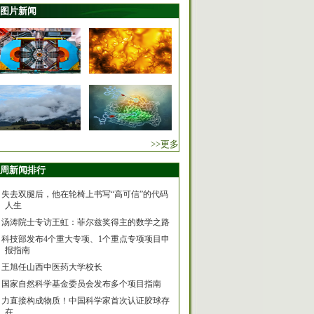
图片新闻
>>更多
周新闻排行
失去双腿后，他在轮椅上书写“高可信”的代码
人生
汤涛院士专访王虹：菲尔兹奖得主的数学之路
科技部发布4个重大专项、1个重点专项项目申
报指南
王旭任山西中医药大学校长
国家自然科学基金委员会发布多个项目指南
力直接构成物质！中国科学家首次认证胶球存
在