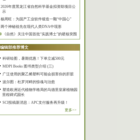
2026年度黑龙江省自然科学基金拟资助项目公
示
杨周旺：为国产工业软件锻造一颗“中国心”
两个神秘祖先在现代人类DNA中现形
0
《自然》关注中国首批“实践博士”的硬核突围
编辑部推荐博文
科研绘图，暑期优惠！下单立减500元
MDPI Books 图书类型介绍 (三)
广泛使用的聚乙烯塑料可能会损害你的肝脏
波尔图：杜罗河畔的惊魂与治愈
塑造欧洲近代植物学格局的马德里皇家植物园
里程碑式园长
SCI投稿新消息：APC支付服务再升级！
更多>>