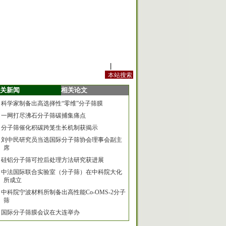
站内规定
|
手机版
关新闻
相关论文
科学家制备出高选择性“零维”分子筛膜
一网打尽沸石分子筛碳捕集痛点
分子筛催化积碳跨笼生长机制获揭示
刘中民研究员当选国际分子筛协会理事会副主
席
硅铝分子筛可控后处理方法研究获进展
中法国际联合实验室（分子筛）在中科院大化
所成立
中科院宁波材料所制备出高性能Co-OMS-2分子
筛
国际分子筛膜会议在大连举办