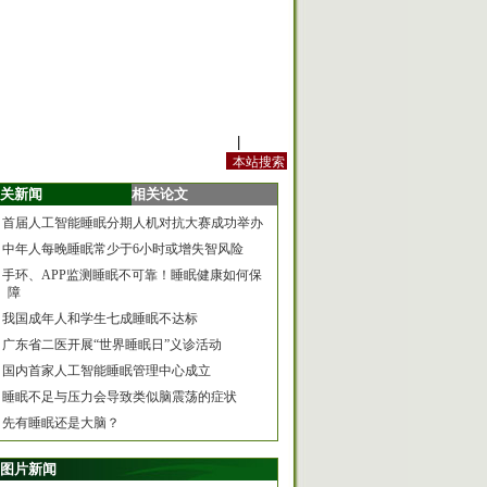
站内规定
|
手机版
关新闻
相关论文
首届人工智能睡眠分期人机对抗大赛成功举办
中年人每晚睡眠常少于6小时或增失智风险
手环、APP监测睡眠不可靠！睡眠健康如何保
障
我国成年人和学生七成睡眠不达标
广东省二医开展“世界睡眠日”义诊活动
国内首家人工智能睡眠管理中心成立
睡眠不足与压力会导致类似脑震荡的症状
先有睡眠还是大脑？
图片新闻