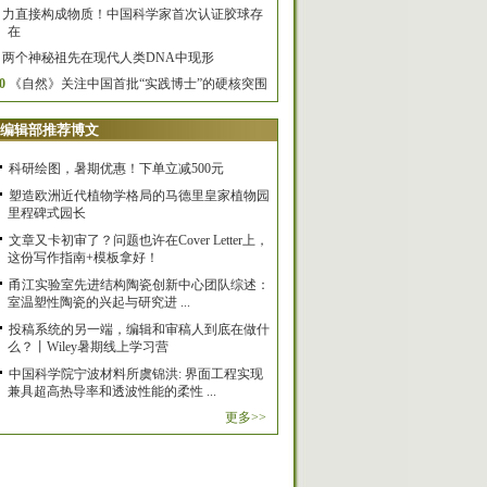
力直接构成物质！中国科学家首次认证胶球存
在
两个神秘祖先在现代人类DNA中现形
0
《自然》关注中国首批“实践博士”的硬核突围
编辑部推荐博文
科研绘图，暑期优惠！下单立减500元
塑造欧洲近代植物学格局的马德里皇家植物园
里程碑式园长
文章又卡初审了？问题也许在Cover Letter上，
这份写作指南+模板拿好！
甬江实验室先进结构陶瓷创新中心团队综述：
室温塑性陶瓷的兴起与研究进 ...
投稿系统的另一端，编辑和审稿人到底在做什
么？丨Wiley暑期线上学习营
中国科学院宁波材料所虞锦洪: 界面工程实现
兼具超高热导率和透波性能的柔性 ...
更多>>