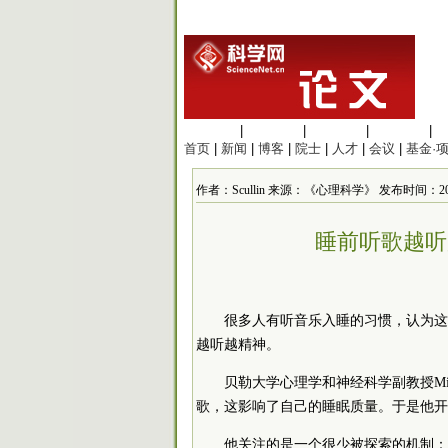
生命科学
|
医学科学
|
化学科学
|
工程材料
|
首页
|
新闻
|
博客
|
院士
|
人才
|
会议
|
基金·
作者：Scullin 来源：《心理科学》 发布时间：2021/6/
睡前听歌越听
很多人有听音乐入睡的习惯，认为这
越听越精神。
贝勒大学心理学和神经科学副教授Mich
歌，这影响了自己的睡眠质量。于是他开
他关注的是一个很少被探索的机制：