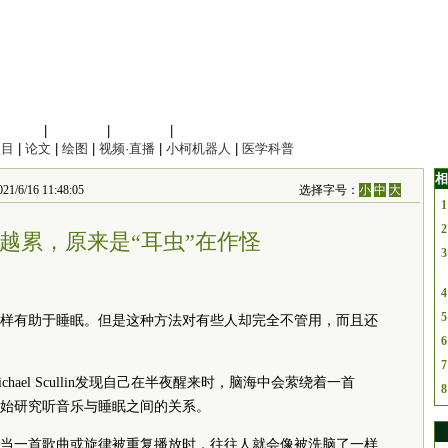
信息科学
|
地球科学
|
数理科学
|
管理综合
项目
|
论文
|
绘图
|
视频·直播
|
小柯机器人
|
医学科普
相
16 11:48:05
选择字号：
小
中
大
1
2
越累，原来是“耳虫”在作怪
3
4
5
样有助于睡眠。但是这种方法对有些人却完全不管用，而且还
6
7
ael Scullin发现自己在半夜醒来时，脑海中会萦绕着一首
8
始研究听音乐与睡眠之间的关系。
当一首歌曲或旋律被重复播放时，往往人就会像被洗脑了一样