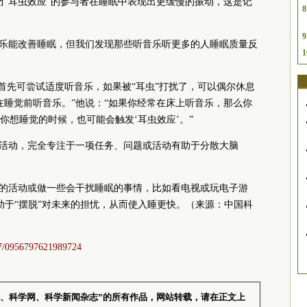
历“耳虫效应”的参与者在睡眠中表现出更缓慢的振动，这是记
8
9
为听音乐能改善睡眠，但我们发现那些听音乐听更多的人睡眠质量反
1
建议，首先可尝试适度听音乐，如果被“耳虫”打扰了，可以偶尔休息
在睡觉前听音乐。”他说：“如果你经常在床上听音乐，那么你
你想睡觉的时候，也可能会触发‘耳虫效应’。”
知活动，完全专注于一项任务、问题或活动有助于分散大脑
求很高的活动或做一些会干扰睡眠的事情，比如看电视或玩电子游
助于“摆脱”对未来的担忧，从而使入睡更快。（来源：中国科
177/0956797621989724
报、科学网、科学新闻杂志”的所有作品，网站转载，请在正文上