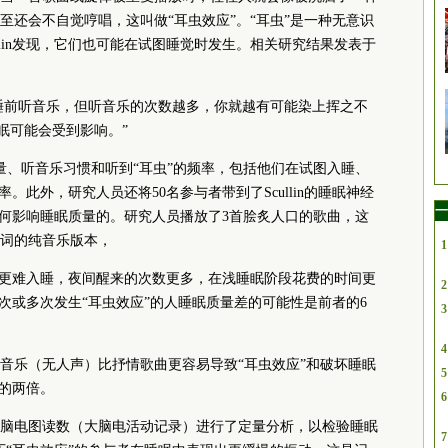
至还会不自觉哼唱，这叫做“耳虫效应”。“耳虫”是一种无意识
llin发现，它们也可能在试图睡觉时发生。相关研究结果发表于
通常在睡前听音乐，但听音乐的次数越多，你就越有可能染上挥之不
眠可能会受到影响。”
质量、听音乐习惯和听到“耳虫”的频率，包括他们在试图入睡、
。此外，研究人员还将50名参与者带到了Scullin的睡眠神经
一
如何影响睡眠质量的。研究人员播放了3首脍炙人口的歌曲，这
词的纯音乐版本，
1
者更难入睡，夜间醒来的次数更多，在浅睡眠阶段花费的时间更
2
次或多次发生“耳虫效应”的人睡眠质量差的可能性是前者的6
3
4
音乐（无人声）比抒情歌曲更容易导致“耳虫效应”和破坏睡眠
5
乐的两倍。
6
的脑电图读数（大脑电活动记录）进行了定量分析，以检验睡眠
7