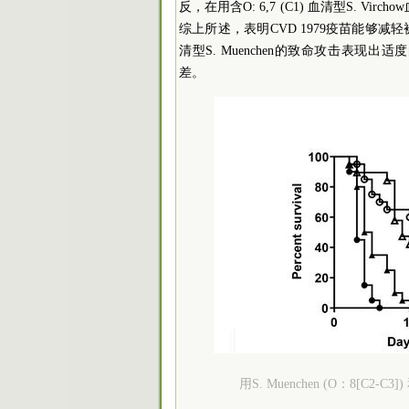
反，在用含O: 6,7 (C1) 血清型S. V
综上所述，表明CVD 1979疫苗能够减轻被S
清型S. Muenchen的致命攻击表现出适度的
差。
用S. Muenchen (O：8[C2-C