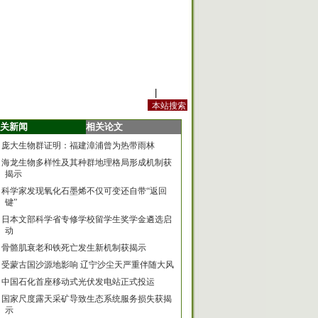
站内规定
|
手机版
关新闻
相关论文
庞大生物群证明：福建漳浦曾为热带雨林
海龙生物多样性及其种群地理格局形成机制获
揭示
科学家发现氧化石墨烯不仅可变还自带“返回
键”
日本文部科学省专修学校留学生奖学金遴选启
动
骨骼肌衰老和铁死亡发生新机制获揭示
受蒙古国沙源地影响 辽宁沙尘天严重伴随大风
中国石化首座移动式光伏发电站正式投运
国家尺度露天采矿导致生态系统服务损失获揭
示