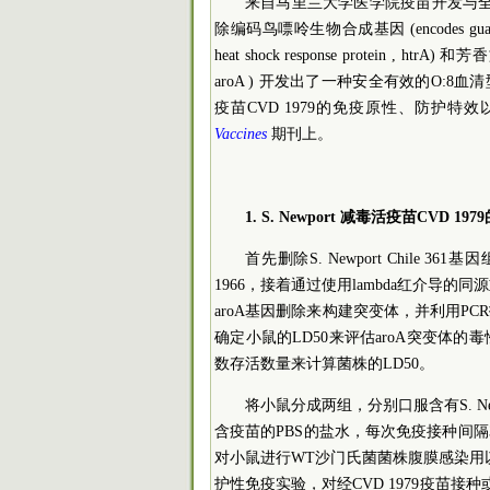
来自马里兰大学医学院疫苗开发与全球健
除编码鸟嘌呤生物合成基因 (encodes guanine
heat shock response protein , htrA)
aroA ) 开发出了一种安全有效的O:8血清
疫苗CVD 1979的免疫原性、防护
Vaccines
期刊上。
1. S. Newport 减毒活疫苗CVD 
首先删除S. Newport Chile 36
1966，接着通过使用lambda红介导的同源重组将S.
aroA基因删除来构建突变体，并利用P
确定小鼠的LD50来评估aroA突变体
数存活数量来计算菌株的LD50。
将小鼠分成两组，分别口服含有S. New
含疫苗的PBS的盐水，每次免疫接种间
对小鼠进行WT沙门氏菌菌株腹膜感染用以
护性免疫实验，对经CVD 1979疫苗接种或PB