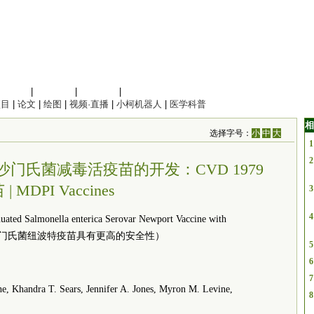
信息科学
|
地球科学
|
数理科学
|
管理综合
项目
|
论文
|
绘图
|
视频·直播
|
小柯机器人
|
医学科普
相
选择字号：
小
中
大
1
2
门氏菌减毒活疫苗的开发：CVD 1979
| MDPI Vaccines
3
4
ed Salmonella enterica Serovar Newport Vaccine with
沙门氏沙门氏菌纽波特疫苗具有更高的安全性）
5
6
7
 Khandra T. Sears, Jennifer A. Jones, Myron M. Levine,
8