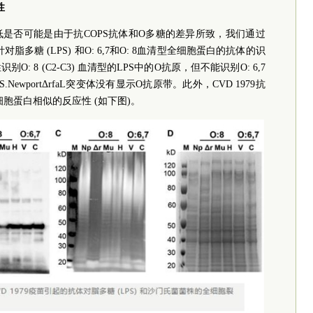
性
是否可能是由于抗COPS抗体和O多糖的差异所致，我们通过
脂多糖 (LPS) 和O: 6,7和O: 8血清型全细胞蛋白的抗体的识
 8 (C2-C3) 血清型的LPS中的O抗原，但不能识别O: 6,7
.NewportΔrfaL突变体没有显示O抗原带。此外，CVD 1979抗
全细胞蛋白相似的反应性 (如下图)。