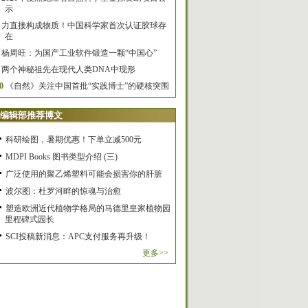
示
力直接构成物质！中国科学家首次认证胶球存
在
杨周旺：为国产工业软件锻造一颗“中国心”
两个神秘祖先在现代人类DNA中现形
0
《自然》关注中国首批“实践博士”的硬核突围
编辑部推荐博文
科研绘图，暑期优惠！下单立减500元
MDPI Books 图书类型介绍 (三)
广泛使用的聚乙烯塑料可能会损害你的肝脏
波尔图：杜罗河畔的惊魂与治愈
塑造欧洲近代植物学格局的马德里皇家植物园
里程碑式园长
SCI投稿新消息：APC支付服务再升级！
更多>>