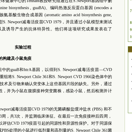
康中心的Tennant教授研究组通过在S.Newport基因组中删
 biosynthesis , guaBA)、编码热激反应蛋白基因 (encodes a
7
 和芳香族氨基酸生物合成基因 (aromatic amino acid biosynthesis gene,
型S. Newport减毒活疫苗CVD 1979，并且通过小鼠模型来测试
8
特效以及诱导产生的抗体特异性。他们将这项研究成果发表在了
9
1
实验过程
1979的构建及小鼠免疫
1基因组中的guaB和htrA基因，以得到S. Newport减毒活疫苗—CVD
 Newport Chile 361和S. Newport CVD 1966染色体中的
CR技术及引物来确认突变体上这些基因片段的缺失。另外，通过
的毒性，并为小鼠在腹膜接种突变菌株，感染小鼠，然后检测并计
port减毒活疫苗CVD 1979的无菌磷酸盐缓冲盐水 (PBS) 和不
隔3周，共3次，并监测临床体征。在最后一次免疫接种后四周，
评估CVD 1979疫苗引起的同源性和异源性保护。对于同源保
S处理的小鼠进行低剂量和高剂量的S. Newport Chile 361菌