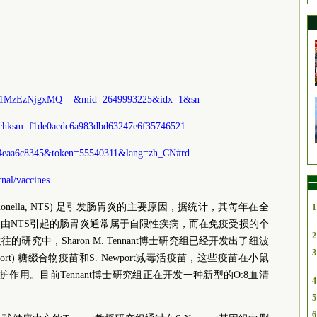
=MzI1MzEzNjgxMQ==&mid=2649993225&idx=1&sn=
chksm=f1de0acdc6a983dbd63247e6f35746521
24eaa6c8345&token=55540311&lang=zh_CN#rd
nal/vaccines
一
 Salmonella, NTS) 是引发肠胃炎的主要原因，据统计，其每年在全
1
，由NTS引起的肠胃炎通常属于自限性疾病，而在免疫受损的个
2
究中，Sharon M. Tennant博士研究组已经开发出了纽波
3
S.Newport) 糖缀合物疫苗和S. Newport减毒活疫苗，这些疫苗在小鼠
的保护作用。目前Tennant博士研究组正在开发一种新型的O:8血清
4
5
6