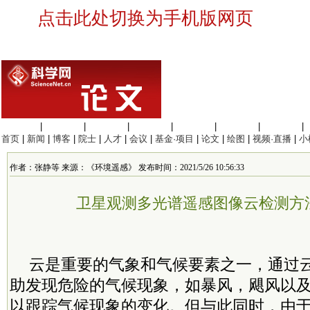
点击此处切换为手机版网页
生命科学
|
医学科学
|
化学科学
|
工程材料
|
信息科学
|
地球科学
|
数理科学
|
首页
|
新闻
|
博客
|
院士
|
人才
|
会议
|
基金·项目
|
论文
|
绘图
|
视频·直播
|
小
作者：张静等 来源：《环境遥感》 发布时间：2021/5/26 10:56:33
卫星观测多光谱遥感图像云检测方
云是重要的气象和气候要素之一，通过
助发现危险的气候现象，如暴风，飓风以
以跟踪气候现象的变化。但与此同时，由