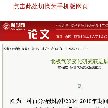
点击此处切换为手机版网页
生命科学
|
医学科学
|
化学科学
|
工程
首页
|
新闻
|
博客
|
院士
|
人才
|
会议
作者：舒启等 来源：《自然—通讯》 发布时间：2021/5/26 11:10:48
北极气候变化研究获进
有助提升我国气候变化预测能力
图为三种再分析数据中2004~2018年