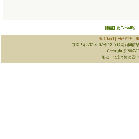
打印
发E-mail给
|
|
关于我们
网站声明
京ICP备07017567号-12
互联网新闻信息服
Copyright @ 2007-
地址：北京市海淀区中关村