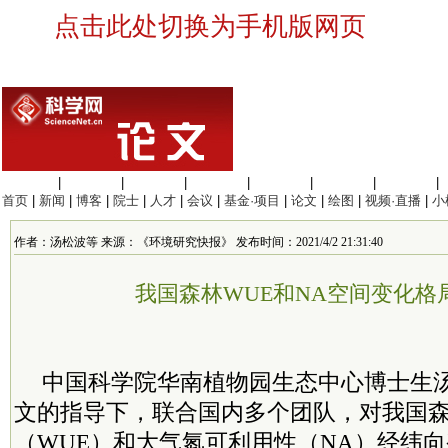
点击此处切换为手机版网页
生命科学
|
医学科学
|
化学科学
|
工程材料
|
信息科学
|
地球科学
|
数理科学
|
首页
|
新闻
|
博客
|
院士
|
人才
|
会议
|
基金·项目
|
论文
|
绘图
|
视频·直播
|
小
作者：汤松波等 来源：《环境研究快报》 发布时间：2021/4/2 21:31:40
我国森林WUE和NA空间变化格
中国科学院华南植物园生态中心博士生
文的指导下，联合国内多个团队，对我国
（WUE）和大气氮可利用性
（NA）
经纬向