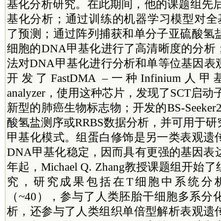
基化分析研究。在此期间，他的课题组先后
基化分析；通过训练的机器学习模型对全基
了预测；通过阵列捕获和单分子亚硫酸氢
细胞的DNA甲基化进行了高清晰度的分析
法对DNA甲基化进行分析和单等位基因表
开发了FastDMA –一种Infinium人甲基化
analyzer，使用这种芯片，发现了SCT启
新型的肺癌生物标志物；开发的BS-Seeker2 p
酸氢盐测序或RRBS数据分析，并可用于研
甲基化模式。组蛋白修饰是另一类表观遗
DNA甲基化稳定，因而具有更强的基因表达
年起，Michael Q. Zhang教授课题组
究，研究成果包括在T细胞中系统分
（~40），参与了人类胚胎干细胞多系分
析，还参与了人类组织单倍型解析表观遗