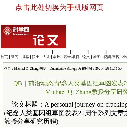
点击此处切换为手机版网页
生命科学
|
医学科学
|
化学科学
|
工程材料
|
信息科学
|
地球科学
|
数理科学
|
首页
|
新闻
|
博客
|
院士
|
人才
|
会议
|
基金·项目
|
论文
|
绘图
|
视频·直播
|
小
作者：Michael Q. Zhang 来源：Quantitative Biology 发布时间：2021/4/26 15:11:50
QB｜前沿动态-纪念人类基因组草图发表
Michael Q. Zhang教授分享
论文标题：A personal journey on cracking 
(纪念人类基因组草图发表20周年系列文章之Micha
教授分享研究历程)