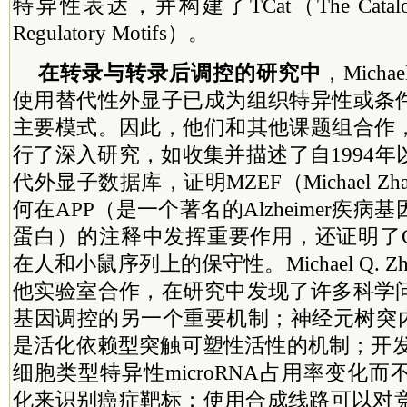
特异性表达，并构建了TCat（The Catalog of 
Regulatory Motifs）。
在转录与转录后调控的研究中
，Micha
使用替代性外显子已成为组织特异性或条
主要模式。因此，他们和其他课题组合作
行了深入研究，如收集并描述了自1994
代外显子数据库，证明MZEF（Michael Zhang
何在APP（是一个著名的Alzheimer疾
蛋白）的注释中发挥重要作用，还证明了CpG岛
在人和小鼠序列上的保守性。Michael Q. 
他实验室合作，在研究中发现了许多科学
基因调控的另一个重要机制；神经元树突内
是活化依赖型突触可塑性活性的机制；开发
细胞类型特异性microRNA占用率变化
化来识别癌症靶标；使用合成线路可以对竞