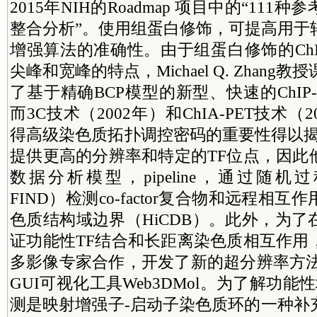
2015年NIH的Roadmap 项目中的“11
整合分析”。使用组蛋白修饰，可提高用于
增强算法的准确性。由于组蛋白修饰的ChIP
尖峰和宽峰的特点，Michael Q. Zhang教
了基于精确BCP模型的新型、快速的ChIP
而3C技术（2002年）和ChIA-PET技术（
得高级染色质拓扑调控密码的重要性得以揭示。
提供更高的分辨率和特定的TF位点，因此
数据分析模型，pipeline，通过随机过
FIND）检测co-factor复合物和远程相
色质结构域边界（HiCDB）。此外，为
证功能性TF结合和长距离染色质相互作用
多影像专家合作，开发了新的超分辨率方法，如
GUI可视化工具Web3DMol。为了解功能
测是映射增强子-启动子染色质环的一种补