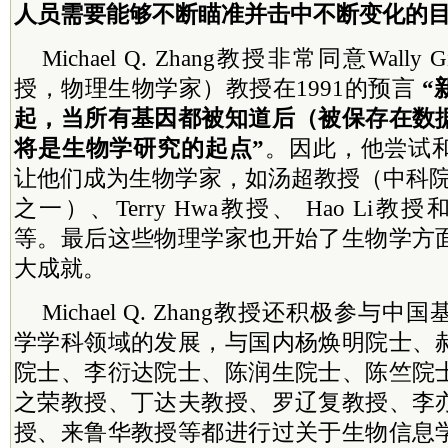
人员需要能够不断瞄准并击中不断变化的
Michael Q. Zhang教授非常同意Wally
授，物理生物学家）教授在1991的预言
“
起，当所有基因都被知道后（被保存在数
将是生物学研究的起点”
。因此，他尝试
让他们成为生物学家，如汤超教授（
中
科
之一）、Terry Hwa教授、 Hao Li教授和Mi
等。最后这些物理学家也开始了生物学方
大成就。
Michael Q. Zhang教授还积极参
学学科领域的发展，与国内杨焕明
院士
、
院士
、李衍达
院士
、陈润生
院士
、陈竺
院
之荣教授、丁达夫教授、罗辽复教授、李
授、来鲁华教授等都进行过关于生物信息