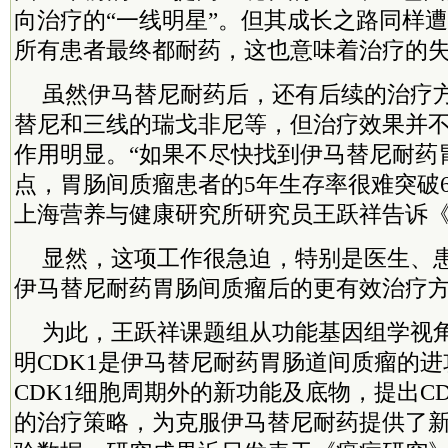
向治疗的“一线明星”。但其成长之路同样
所有患者最终都耐药，这也意味着治疗的
虽然伊马替尼耐药后，还有后续的治疗
替尼和三线的瑞戈非尼等，但治疗效果并
作用明显。“如果不尽快找到伊马替尼耐药
点，胃肠间质瘤患者的5年生存率很难突破6
上海营养与健康研究所研究员王跃祥告诉
显然，这项工作很急迫，特别是医生、
伊马替尼耐药胃肠间质瘤后的更有效治疗
为此，王跃祥课题组从功能基因组学视
明CDK1是伊马替尼耐药胃肠道间质瘤的
CDK1细胞周期外的新功能及底物，提出C
的治疗策略，为克服伊马替尼耐药提供了