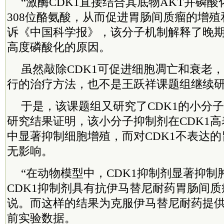
“激酶CDK1直接结合其底物AKT并磷酸
308位酪氨酸，从而促进胃肠间质瘤的增殖
诉《中国科学报》，该分子机制解释了晚期
高度磷酸化的原因。
虽然敲除CDK1可促进细胞凋亡和衰老
行的治疗方法，也不是王跃祥课题组继续研
于是，该课题组又研究了CDK1的小分子抑
研究结果证明，该小分子抑制剂在CDK1
中显著抑制细胞增殖，而对CDK1不表达
无影响。
“在动物模型中，CDK1抑制剂显著抑制
CDK1抑制剂具有抗伊马替尼耐药胃肠间质
说。而这样的结果为克服伊马替尼耐药提
前实验数据。