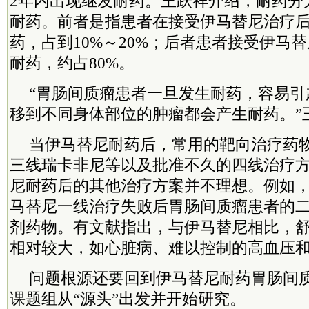
2年内出现继发耐药。王跃祥介绍，耐药分
耐药。前者是指患者在接受伊马替尼治疗后
药，占到10%～20%；后者患者接受伊马
耐药，约占80%。
“胃肠间质瘤患者一旦发生耐药，容易引
移到不同身体部位的肿瘤都会产生耐药。”
当伊马替尼耐药后，常用的靶向治疗药
三线瑞卡非尼等以及批准不久的四线治疗
尼耐药后的其他治疗方案并不理想。例如
马替尼一线治疗失败后胃肠间质瘤患者的
剂药物。有文献指出，与伊马替尼相比，
相对较大，如心脏病、难以控制的高血压
问题根源还要回到伊马替尼耐药胃肠间
课题组从“源头”出发并开始研究。