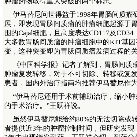
肿瘤药物取得重大突破的两个标志。
伊马替尼问世得益于1998年胃肠间质
展，即发现胃肠间质瘤的肿瘤细胞起源于
围的Cajal细胞，且高度表达CD117及CD
大多数胃肠间质瘤的肿瘤细胞中的KIT基
变，这种突变即为胃肠间质瘤发病过程的
《中国科学报》记者了解到，胃肠间质
肿瘤复发转移，对于不可切除、转移或复
患者，国内外治疗指南均推荐伊马替尼作
“伊马替尼还用于术前辅助治疗，缩小肿
的手术治疗。”王跃祥说。
虽然伊马替尼能给约80%的无法切除或
者提供近3年的肿瘤控制时间，但研究发现