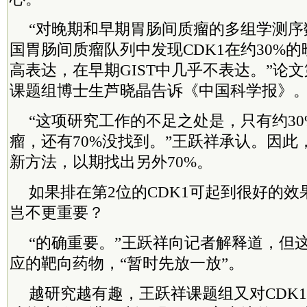
“对晚期和早期胃肠间质瘤的多组学测序
国胃肠间质瘤队列中发现CDK1在约30%
高表达，在早期GIST中几乎不表达。”论
课题组博士生芦晓晶告诉《中国科学报》
“这项研究工作的不足之处是，只有约3
瘤，还有70%没找到。”王跃祥承认。因此
新方法，以期找出另外70%。
如果排在第2位的CDK1可起到很好的效
岂不更重要？
“的确重要。”王跃祥向记者解释道，但
应的靶向药物，“暂时先放一放”。
越研究越有趣，王跃祥课题组又对CDK