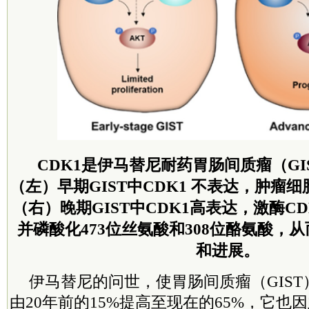
CDK1是伊马替尼耐药胃肠间质瘤（GI
（左）早期GIST中CDK1 不表达，肿瘤
（右）晚期GIST中CDK1高表达，激酶CD
并磷酸化473位丝氨酸和308位酪氨酸，从
和进展。
伊马替尼的问世，使胃肠间质瘤（GIST
由20年前的15%提高至现在的65%，它也因