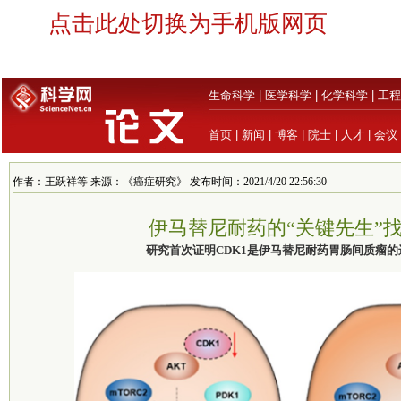
点击此处切换为手机版网页
生命科学
|
医学科学
|
化学科学
|
工程
首页
|
新闻
|
博客
|
院士
|
人才
|
会议
作者：王跃祥等 来源：《癌症研究》 发布时间：2021/4/20 22:56:30
伊马替尼耐药的“关键先生”
研究首次证明CDK1是伊马替尼耐药胃肠间质瘤的