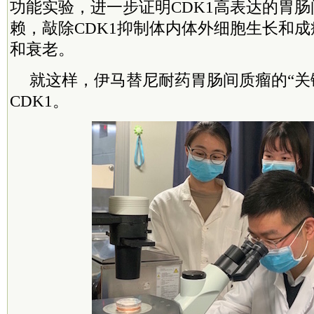
功能实验，进一步证明CDK1高表达的胃肠
赖，敲除CDK1抑制体内体外细胞生长和
和衰老。
就这样，伊马替尼耐药胃肠间质瘤的“关
CDK1。