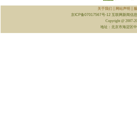
|
|
关于我们
网站声明
京ICP备07017567号-12
互联网新闻信息服
Copyright @ 2007-
地址：北京市海淀区中关村