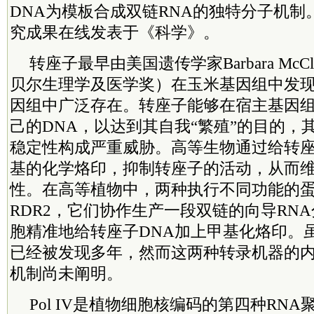
DNA为模板合成双链RNA的独特分子机制。
究成果在线发表于《科学》。
转座子最早由美国遗传学家Barbara McCli
贝尔生理学及医学奖）在玉米基因组中发
因组中广泛存在。转座子能够在宿主基因组
己的DNA，以达到其自我“繁殖”的目的，
稳定性构成严重威胁。高等生物通过给转座
基的化学烙印，抑制转座子的活动，从而
性。在高等植物中，两种执行不同功能的蛋白质
RDR2，它们协作生产一段双链的向导RN
胞精准地给转座子DNA加上甲基化烙印。虽然P
已经被发现多年，然而这两种转录机器的
机制尚未阐明。
Pol IV是植物细胞核编码的第四种RN