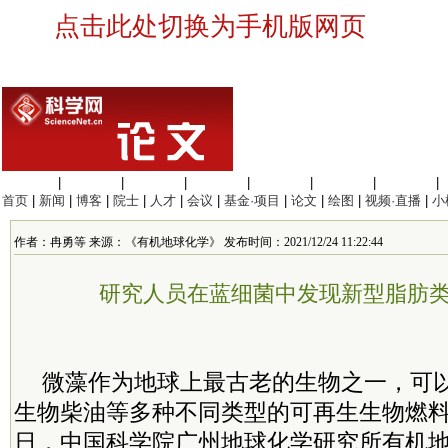
点击此处切换为手机版网页
生命科学
|
医学科学
|
化学科学
|
工程材料
|
信息科学
|
地球科学
|
数理科学
|
首页
|
新闻
|
博客
|
院士
|
人才
|
会议
|
基金·项目
|
论文
|
绘图
|
视频·直播
|
小
作者：冉勇等 来源：《有机地球化学》 发布时间：2021/12/24 11:22:44
研究人员在蓝细菌中发现新型脂肪
微藻作为地球上最古老的生物之一，可
生物柴油等多种不同类型的可再生生物燃
日，中国科学院广州地球化学研究所有机