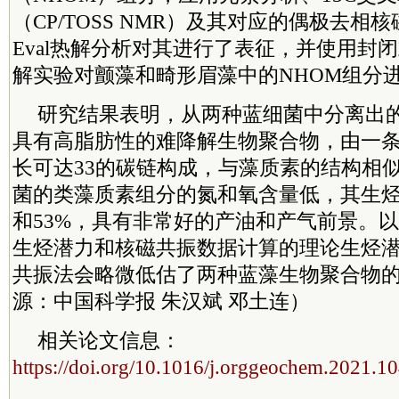
（CP/TOSS NMR）及其对应的偶极去相核
Eval热解分析对其进行了表征，并使用封
解实验对颤藻和畸形眉藻中的NHOM组分
研究结果表明，从两种蓝细菌中分离出的
具有高脂肪性的难降解生物聚合物，由一
长可达33的碳链构成，与藻质素的结构相
菌的类藻质素组分的氮和氧含量低，其生烃
和53%，具有非常好的产油和产气前景。
生烃潜力和核磁共振数据计算的理论生烃
共振法会略微低估了两种蓝藻生物聚合物
源：中国科学报 朱汉斌 邓土连）
相关论文信息
：
https://doi.org/10.1016/j.orggeochem.2021.1