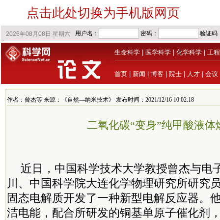
点击此处切换为手机版网页
生命科学
|
医学科学
|
化学科学
|
工程
首页
|
新闻
|
博客
|
院士
|
人才
|
会议
作者：曾杰等 来源：《自然—纳米技术》 发布时间：2021/12/16 10:02:18
二氧化碳“变身”纯甲酸液体
近日，中国科学技术大学教授
曾杰与电
川、中国
科学院
大连化学物理研究所
研究
固态电解质开发了一种新型电解反应器。
洁电能，配合所研发的铜基单原子催化剂